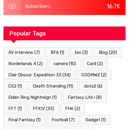
16.7K
Subscribers
Popular Tags
AV interview
(7)
BF6
(1)
bio
(3)
Blog
(20)
Borderlands 4
(2)
camera
(10)
Card
(2)
Clair Obscur: Expedition 33
(34)
CODMW2
(2)
CS2
(1)
Death Stranding
(11)
dota2
(6)
Elden Ring Nightreign
(1)
Fantasy Life i
(8)
FFT
(1)
FFXIV
(33)
FH6
(2)
Final Fantasy
(1)
Football
(7)
Gadget
(1)