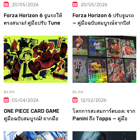
20/05/2026
20/05/2026
Forza Horizon 6 จูนรถให้
Forza Horizon 6 ปรับจูนรถ
ตรงสนาม! คู่มือปรับ Tune
— คู่มือฉบับสมบูรณ์จากปิง!
ตามประเภทแข่งและภูมิภาค
Tuning Guide ตั้งแต่เริ่มจน
ทุกแห่งในญี่ปุ่น
ถึงเมต้าระดับโปร
BLOG
BLOG
05/04/2026
12/02/2026
ONE PIECE CARD GAME
โลกการสะสมการ์ดบอล: จาก
คู่มือฉบับสมบูรณ์! จากมือ
Panini ถึง Topps — คู่มือ
ใหม่สู่ราชาโจรสลัดแห่ง
ฉบับเต็มที่เกมเมอร์ต้องอ่าน!
วงการการ์ด