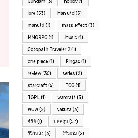
Gundam
(3)
hobby
(1)
lore
(53)
Man utd
(3)
manutd
(1)
mass effect
(3)
MMORPG
(1)
Music
(1)
Octopath Traveler 2
(1)
one piece
(1)
Pingac
(1)
review
(36)
series
(2)
starcraft
(6)
TCG
(1)
TGPL
(1)
warcraft
(3)
WOW
(2)
yakuza
(3)
ซีรีย์
(1)
บทสรุป
(57)
รีวิวหนัง
(3)
รีวิวเกม
(2)