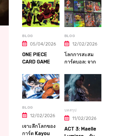
Tune ตาม
จากปิง! Tuning
ประเภทแข่งและ
Guide ตั้งแต่เริ่ม
ภูมิภาคทุกแห่งใน
จนถึงเมต้าระดับ
ญี่ปุ่น
โปร
BLOG
BLOG
05/04/2026
12/02/2026
ONE PIECE
โลกการสะสม
CARD GAME
การ์ดบอล: จาก
คู่มือฉบับสมบูรณ์!
Panini ถึง
จากมือใหม่สู่
Topps — คู่มือ
ราชาโจรสลัด
ฉบับเต็มที่เกมเม
แห่งวงการการ์ด
อร์ต้องอ่าน!
BLOG
บทสรุป
12/02/2026
11/02/2026
เจาะลึกโลกของ
ACT 3: Maelle
การ์ด Kayou