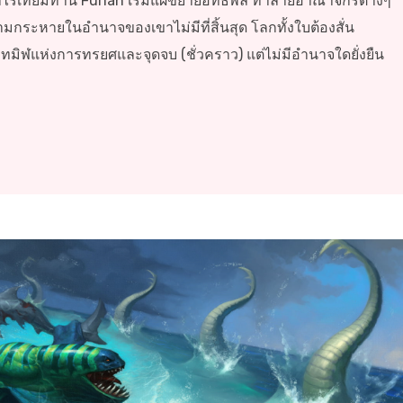
เขาไร้เทียมทาน Furian เริ่มแผ่ขยายอิทธิพล ทำลายอาณาจักรต่างๆ
มกระหายในอำนาจของเขาไม่มีที่สิ้นสุด โลกทั้งใบต้องสั่น
ทมิฬแห่งการทรยศและจุดจบ (ชั่วคราว) แต่ไม่มีอำนาจใดยั่งยืน