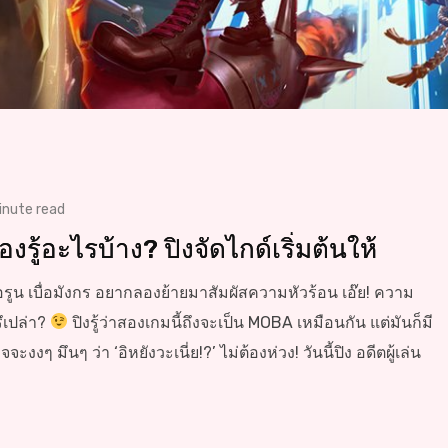
inute read
รู้อะไรบ้าง? ปิงจัดไกด์เริ่มต้นให้
่อรูน เบื่อมังกร อยากลองย้ายมาสัมผัสความหัวร้อน เอ๊ย! ความ
ึเปล่า?
ปิงรู้ว่าสองเกมนี้ถึงจะเป็น MOBA เหมือนกัน แต่มันก็มี
 มึนๆ ว่า ‘อิหยังวะเนี่ย!?’ ไม่ต้องห่วง! วันนี้ปิง อดีตผู้เล่น