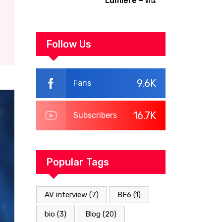
Lumiere – ดัน
Naruto แบบครบ
เจี้ยนสุดท้าย สู่
ทุกมิติ
จุดจบของ
Canvas | Clair
Follow Us
Obscur:
Expedition 33
Walkthrough
9.6K
Fans
16.7K
Subscribers
Popular Tags
AV interview
(7)
BF6
(1)
bio
(3)
Blog
(20)