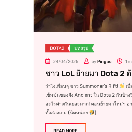
DOTA2
บทสรุป
24/04/2025
by
Pingac
1 m
ชาว LoL ย้ายมา Dota 2 ต้อง
ว่าไงเพื่อนๆ ชาว Summoner’s Rift!
เบื
เข้มข้นของฝั่ง Ancient ใน Dota 2 กันบ้างร
อะไรต่างกันเยอะมาก! ตอนย้ายมาใหม่ๆ อาจจะงงๆ
ทั้งสองเกม (นิดหน่อย
).
READ MORE