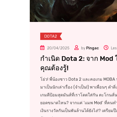
DOTA2
20/04/2025
by
Pingac
Les
กำเนิด Dota 2: จาก Mod ใ
คุณต้องรู้!
โย่ว! พี่น้องชาว Dota 2 และคอเกม MOBA ท
มาเป็นนักเล่าเรื่อง (จำเป็น!) พาเพื่อนๆ ดำ
เกมตีป้อมสุดมันส์ที่เราโดดใส่กัน ตะโกนลั่นบ้
ยอดขนาดไหน? จากแค่ ‘แมพ Mod’ ที่คนทำ
เงินรางวัลกันเป็นพันล้านได้ยังไง!? เตรียม