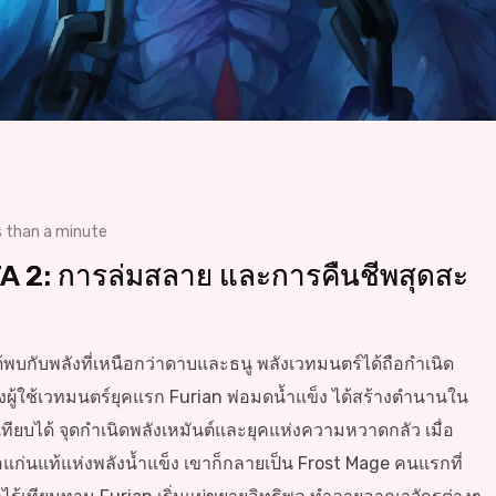
s than a minute
TA 2: การล่มสลาย และการคืนชีพสุดสะ
ด้พบกับพลังที่เหนือกว่าดาบและธนู พลังเวทมนตร์ได้ถือกำเนิด
้ใช้เวทมนตร์ยุคแรก Furian พ่อมดน้ำแข็ง ได้สร้างตำนานใน
รเทียบได้ จุดกำเนิดพลังเหมันต์และยุคแห่งความหวาดกลัว เมื่อ
อแก่นแท้แห่งพลังน้ำแข็ง เขาก็กลายเป็น Frost Mage คนแรกที่