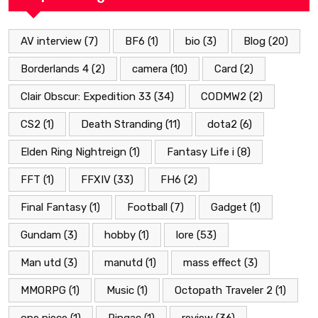
AV interview
(7)
BF6
(1)
bio
(3)
Blog
(20)
Borderlands 4
(2)
camera
(10)
Card
(2)
Clair Obscur: Expedition 33
(34)
CODMW2
(2)
CS2
(1)
Death Stranding
(11)
dota2
(6)
Elden Ring Nightreign
(1)
Fantasy Life i
(8)
FFT
(1)
FFXIV
(33)
FH6
(2)
Final Fantasy
(1)
Football
(7)
Gadget
(1)
Gundam
(3)
hobby
(1)
lore
(53)
Man utd
(3)
manutd
(1)
mass effect
(3)
MMORPG
(1)
Music
(1)
Octopath Traveler 2
(1)