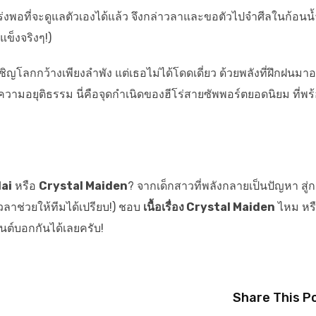
กร่งพอที่จะดูแลตัวเองได้แล้ว จึงกล่าวลาและขอตัวไปจำศีลในก้อนน้
แข็งจริงๆ!)
ญโลกกว้างเพียงลำพัง แต่เธอไม่ได้โดดเดี่ยว ด้วยพลังที่ฝึกฝนมาอ
ละความอยุติธรรม นี่คือจุดกำเนิดของฮีโร่สายซัพพอร์ตยอดนิยม ที่พร
lai
หรือ
Crystal Maiden
? จากเด็กสาวที่พลังกลายเป็นปัญหา สู่
ลาช่วยให้ทีมได้เปรียบ!) ชอบ
เนื้อเรื่อง Crystal Maiden
ไหม หร
ต์บอกกันได้เลยครับ!
Share This P