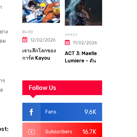
จากมือใหม่สู่
Topps — คู่มือ
ำ
ราชาโจรสลัด
ฉบับเต็มที่เกมเม
แห่งวงการการ์ด
อร์ต้องอ่าน!
ย่าง
BLOG
บทสรุป
12/02/2026
้อม
11/02/2026
เจาะลึกโลกของ
ACT 3: Maelle
การ์ด Kayou
Lumiere – ดัน
Naruto แบบครบ
เจี้ยนสุดท้าย สู่
ทุกมิติ
จุดจบของ
การ
Canvas | Clair
Follow Us
ือ
Obscur:
Expedition 33
Walkthrough
9.6K
Fans
ost:
16.7K
Subscribers