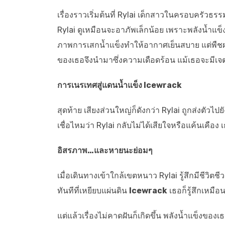
เรื่องราวเริ่มต้นที่ Rylai เด็กสาวในครอบครัวธรรม
Rylai ดูเหมือนจะอาภัพเล็กน้อย เพราะพลังน้ำแข็
ภาพการเสกน้ำแข็งทำให้อากาศเย็นสบาย แต่พืช
ของเธอจึงนำมาซึ่งความเดือดร้อน แม้เธอจะมีเจ
การเนรเทศสู่แดนน้ำแข็ง Icewrack
สุดท้าย เสียงส่วนใหญ่ก็ดังกว่า Rylai ถูกส่งตัวไ
เชื่อไหมว่า Rylai กลับไม่ได้เสียใจหรือแค้นเคือง 
อิสรภาพ…และหายนะย่อมๆ
เมื่อเดินทางเข้าใกล้เขตหนาว Rylai รู้สึกมีชีวิต
ทันทีที่เหยียบแผ่นดิน
Icewrack
เธอก็รู้สึกเหมือ
แต่แล้วเรื่องไม่คาดฝันก็เกิดขึ้น พลังน้ำแข็งขอ