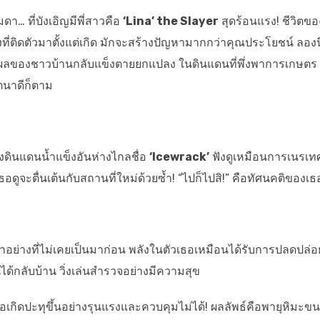
ดา… ที่บังเอิญมีพี่สาวคือ
‘Lina’ the Slayer
สุดร้อนแรง! ชีวิตขอ
งที่ติดตัวมาตั้งแต่เกิด มักจะสร้างปัญหามากกว่าคุณประโยชน์ ลอง
ผลของชาวบ้านกลับแข็งตายยกแปลง ในดินแดนที่พึ่งพาการเกษตร 
ตนาดีก็ตาม
ปยังดินแดนน้ำแข็งอันห่างไกลชื่อ
‘Icewrack’
ฟังดูเหมือนการเนรเทศ
เธอดูจะตื่นเต้นกับสถานที่ใหม่ด้วยซ้ำ! “ไปก็ไปสิ!” คือทัศนคติของเธ
ชีวาอย่างที่ไม่เคยเป็นมาก่อน พลังในตัวเธอเหมือนได้รับการปลดปล่อ
นได้กลับบ้าน วิ่งเล่นสำรวจอย่างมีความสุข
งเธอเกิดปะทุขึ้นอย่างรุนแรงและควบคุมไม่ได้! ผลลัพธ์คือพายุหิมะข