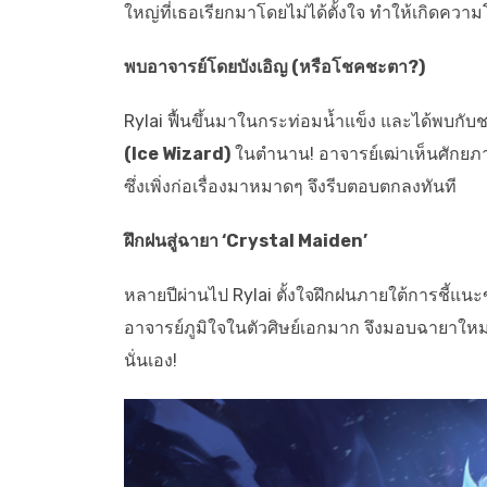
ใหญ่ที่เธอเรียกมาโดยไม่ได้ตั้งใจ ทำให้เกิดคว
พบอาจารย์โดยบังเอิญ (หรือโชคชะตา?)
Rylai ฟื้นขึ้นมาในกระท่อมน้ำแข็ง และได้พบกับ
(Ice Wizard)
ในตำนาน! อาจารย์เฒ่าเห็นศักยภาพ
ซึ่งเพิ่งก่อเรื่องมาหมาดๆ จึงรีบตอบตกลงทันที
ฝึกฝนสู่ฉายา ‘Crystal Maiden’
หลายปีผ่านไป Rylai ตั้งใจฝึกฝนภายใต้การชี้แ
อาจารย์ภูมิใจในตัวศิษย์เอกมาก จึงมอบฉายาใหม่
นั่นเอง!