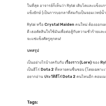
ในที่สุด อาจารย์ก็เห็นว่า Rylai เติบโตและแข็งแ
แข็งยักษ์ (เป็นการบอกลาที่สมกับเป็นจอมเวทย์น้ำ
Rylai หรือ
Crystal Maiden
คนใหม่ ต้องออกเผชิ
ดี เธอตัดสินใจใช้มันเพื่อต่อสู้กับความชั่วร้ายแ
จะแช่แข็งศัตรูทุกคน!
บทสรุป
เป็นอย่างไรบ้างครับกับ
เรื่องราว (Lore)
ของ
Ry
เป็นฮีโร่
Dota 2
ที่หลายคนชื่นชอบ (โดยเฉพาะเว
อยากอ่าน
ประวัติฮีโร่ Dota 2
คนไหนอีก คอมเมน
Tags: