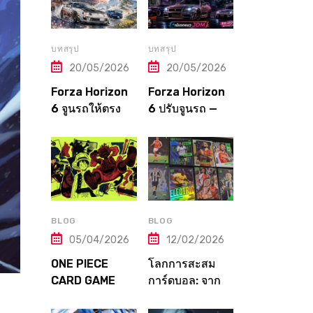
บทสรุป
บทสรุป
20/05/2026
20/05/2026
Forza Horizon
Forza Horizon
6 จูนรถให้ตรง
6 ปรับจูนรถ —
สนาม! คู่มือปรับ
คู่มือฉบับสมบูรณ์
Tune ตาม
จากปิง! Tuning
ประเภทแข่งและ
Guide ตั้งแต่เริ่ม
ภูมิภาคทุกแห่งใน
จนถึงเมต้าระดับ
ญี่ปุ่น
โปร
BLOG
BLOG
05/04/2026
12/02/2026
ONE PIECE
โลกการสะสม
CARD GAME
การ์ดบอล: จาก
คู่มือฉบับสมบูรณ์!
Panini ถึง