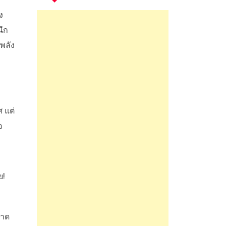
ง
นึก
พลัง
 แต่
อ
ย!
นาด