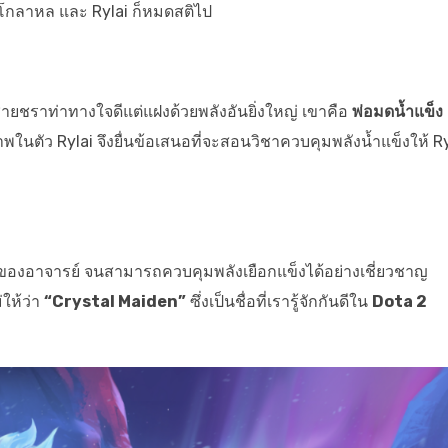
ามโกลาหล และ Rylai ก็หมดสติไป
ชายชราท่าทางใจดีแต่แฝงด้วยพลังอันยิ่งใหญ่ เขาคือ
พ่อมดน้ำแข็ง
ในตัว Rylai จึงยื่นข้อเสนอที่จะสอนวิชาควบคุมพลังน้ำแข็งให้ Ry
นะของอาจารย์ จนสามารถควบคุมพลังเยือกแข็งได้อย่างเชี่ยวชาญ
ให้ว่า
“Crystal Maiden”
ซึ่งเป็นชื่อที่เรารู้จักกันดีใน
Dota 2