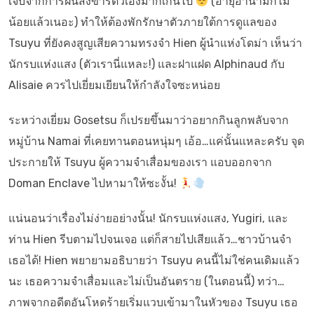
เจ็บจากการฝืนสังขารตัวเองมากเกินไป
(อายุอานามก็ไม่
น้อยแล้วเนอะ) ทำให้ต้องพักรักษาตัวภายใต้การดูแลของ
Tsuyu ที่ยังคงสูญเสียความทรงจำ Hien ผู้นำแห่งโดม่า เห็นว่า
นักรบแห่งแสง (ตัวเรานี่แหละ!) และฝาแฝด Alphinaud กับ
Alisaie ควรไปเยี่ยมเยียนให้กำลังใจซะหน่อย
ระหว่างเยี่ยม Gosetsu ก็เปรยขึ้นมาว่าอยากกินลูกพลับจาก
หมู่บ้าน Namai ที่เคยทานตอนหนุ่มๆ เอ้อ…แค่นั้นแหละครับ จุด
ประกายให้ Tsuyu ผู้ความจำเสื่อมของเรา แอบออกจาก
Doman Enclave ไปหามาให้ซะงั้น!
แน่นอนว่าเรื่องไม่ง่ายอย่างนั้น! นักรบแห่งแสง, Yugiri, และ
ท่าน Hien รีบตามไปจนเจอ แต่ก็สายไปเสียแล้ว…ชาวบ้านจำ
เธอได้! Hien พยายามอธิบายว่า Tsuyu คนนี้ไม่ใช่คนเดิมแล้ว
นะ เธอความจำเสื่อมและไม่เป็นอันตราย (ในตอนนี้) ทว่า…
ภาพจากอดีตอันโหดร้ายเริ่มแวบเข้ามาในหัวของ Tsuyu เธอ