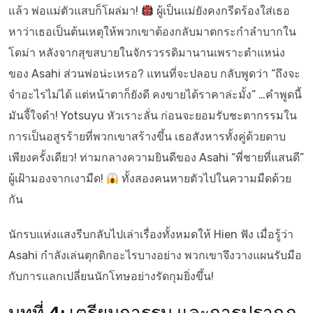
แล้ว พ่อแม่ตัวแสบก็โผล่มา!
ผู้เป็นแม่ยังคงกรีดร้องใส่เธอ
หาว่าเธอเป็นต้นเหตุให้พวกเขาต้องกลับมาตกระกำลำบากใน
โดม่า หลังจากสุขสบายในจักรวรรดิมานานเพราะตำแหน่ง
ของ Asahi ส่วนพ่อน่ะเหรอ? แทนที่จะปลอบ กลับพูดว่า “ถึงจะ
จำอะไรไม่ได้ แต่หน้าตาก็ยังดี คงขายได้ราคาล่ะมั้ง” …คำพูดนี้
มันจี้ใจดำ! Yotsuyu หัวเราะลั่น ก่อนจะยอมรับชะตากรรมใน
การเป็นอสูรร้ายที่พวกเขาสร้างขึ้น เธอสังหารทั้งคู่ด้วยดาบ
เพียงครั้งเดียว! ท่ามกลางความยินดีของ Asahi “พี่ชายที่แสนดี”
ผู้เฝ้ามองจากเงามืด!
ทั้งสองคนหายตัวไปในความมืดด้วย
กัน
นักรบแห่งแสงรีบกลับไปเล่าเรื่องทั้งหมดให้ Hien ฟัง เมื่อรู้ว่า
Asahi กำลังเล่นตุกติกอะไรบางอย่าง พวกเขาจึงวางแผนรับมือ
กับการแลกเปลี่ยนนักโทษอย่างรัดกุมยิ่งขึ้น!