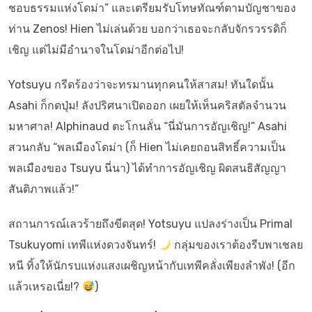
ชอบธรรมแห่งโดม่า” และเตรียมรับโทษทัณฑ์ตามบัญชาของ
ท่าน Zenos! Hien ไม่เล่นด้วย บอกว่าเธอจะกลับจักรวรรดิก็
เชิญ แต่ไม่มีอำนาจในโดม่าอีกต่อไป!
Yotsuyu กรีดร้องว่าจะทรมานทุกคนให้สาสม! ทันใดนั้น
Asahi ก็กดปุ่ม! ลังปริศนาเปิดออก เผยให้เห็นคริสตัลจำนวน
มหาศาล! Alphinaud ตะโกนลั่น “นี่มันการอัญเชิญ!” Asahi
สวนกลับ “พลเมืองโดม่า (ก็ Hien ไม่เคยถอนสิทธิ์ความเป็น
พลเมืองของ Tsuyu นี่นา) ได้ทำการอัญเชิญ ผิดสนธิสัญญา
สันติภาพแล้ว!”
สถานการณ์เลวร้ายถึงขีดสุด! Yotsuyu แปลงร่างเป็น Primal
Tsukuyomi เทพีแห่งดวงจันทร์!
กลุ่มของเราต้องรีบพาเชลย
หนี ทิ้งให้นักรบแห่งแสงเผชิญหน้ากับเทพีคลั่งเพียงลำพัง! (อีก
แล้วเหรอเนี่ย!?
)