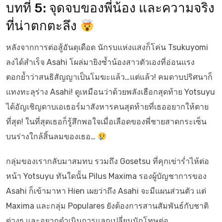
บทที่ 5: จุดจบของพี่น้อง และความจริง
ที่น่าตกตะลึง
หลังจากการต่อสู้อันดุเดือด นักรบแห่งแสงก็โค่น Tsukuyomi
ลงได้สำเร็จ Asahi โผล่มายิงซ้ำน้องสาวตัวเองที่อ่อนแรง
ตอกย้ำว่าสนธิสัญญาเป็นโมฆะแล้ว…แต่แล้ว! คมดาบปริศนาก็
แทงทะลุร่าง Asahi! ดูเหมือนว่าด้วยพลังเฮือกสุดท้าย Yotsuyu
ได้อัญเชิญดาบเอเธอร์มาสังหารคนสุดท้ายที่เธออยากให้ตาย
ที่สุด! ในที่สุดเธอก็รู้สึกพอใจเมื่อเลือดของพี่ชายสาดกระเซ็น
บนร่างใกล้สิ้นลมของเธอ…
กลุ่มของเรากลับมาสมทบ รวมถึง Gosetsu ที่คุกเข่าร่ำไห้ต่อ
หน้า Yotsuyu ทันใดนั้น Pilus Maxima รองผู้บัญชาการของ
Asahi ก็เข้ามาหา Hien เผยว่าถึง Asahi จะมีแผนส่วนตัว แต่
Maxima และกลุ่ม Populares ยังต้องการสานสัมพันธ์กับชาติ
ต่างๆ และอยากดำเนินการแลกเปลี่ยนนักโทษต่อ