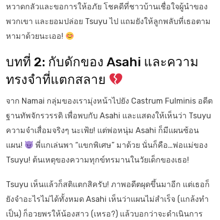
หวาดกลัวและขอการให้อภัย โชคดีที่ชาวบ้านเชื่อใจผู้นำของ
พวกเขา และยอมปล่อย Tsuyu ไป แถมยังให้ลูกพลับที่เธอตาม
หามาด้วยนะเออ!
บทที่ 2: กับดักของ Asahi และความ
ทรงจำที่แตกสลาย
จาก Namai กลุ่มของเรามุ่งหน้าไปยัง Castrum Fulminis อดีต
ฐานทัพจักรวรรดิ เพื่อพบกับ Asahi และแสดงให้เห็นว่า Tsuyu
ความจำเสื่อมจริงๆ นะเฟ้ย! แต่พ่อหนุ่ม Asahi ก็มีแผนซ้อน
แผน!
พี่แกเล่นพา “แขกพิเศษ” มาด้วย นั่นก็คือ…พ่อแม่ของ
Tsuyu! ต้นเหตุของความทุกข์ทรมานในวัยเด็กของเธอ!
Tsuyu เห็นแล้วก็สติแตกสิครับ! ภาพอดีตผุดขึ้นมาอีก แต่เธอก็
ยังจำอะไรไม่ได้ทั้งหมด Asahi เห็นว่าแผนไม่สำเร็จ (แกล้งทำ
เป็น) ก็อวยพรให้น้องสาว (เหรอ?) แล้วบอกว่าจะดำเนินการ