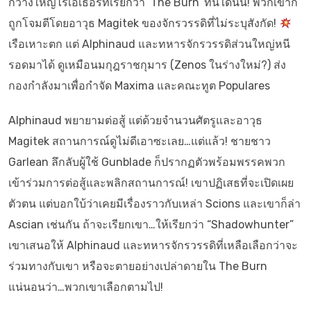
กว้างใหญ่ไร้เอเธอร์ที่เรียกว่า ‘The Burn’ ทันใดนั้น! พวกเขาก็
ถูกโจมตีโดยอาวุธ Magitek ของจักรวรรดิที่ไม่ระบุสังกัด!
เรือเหาะตก แต่ Alphinaud และทหารจักรวรรดิส่วนใหญ่หนี
รอดมาได้ ดูเหมือนมกุฎราชกุมาร (Zenos ในร่างใหม่?) ส่ง
กองกำลังมาเพื่อกำจัด Maxima และคณะทูต Populares
Alphinaud พยายามต่อสู้ แต่ด้วยจำนวนศัตรูและอาวุธ
Magitek สถานการณ์ดูไม่ดีเอาซะเลย…แต่แล้ว! ชายชาว
Garlean ลึกลับผู้ใช้ Gunblade ก็ปรากฏตัวพร้อมพรรคพวก
เข้าร่วมการต่อสู้และพลิกสถานการณ์! เขาปฏิเสธที่จะเปิดเผย
ตัวตน แต่บอกใบ้ว่าเคยมีเรื่องราวกับเหล่า Scions และเขาก็ล่า
Ascian เช่นกัน ถ้าจะเรียกเขา…ให้เรียกว่า “Shadowhunter”
เขาเสนอให้ Alphinaud และทหารจักรวรรดิที่เหลือเลือกว่าจะ
ร่วมทางกับเขา หรือจะตายอย่างเปล่าดายใน The Burn
แน่นอนว่า…พวกเขาเลือกตามไป!