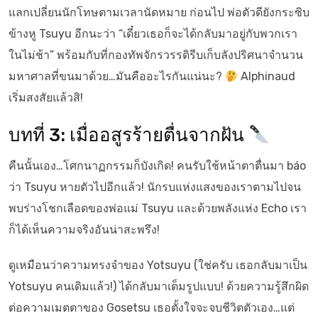
แลกเปลี่ยนนักโทษตามเวลานัดหมาย ก่อนไป พ่อตัวดียังกระซิบ
ข้างหู Tsuyu อีกนะว่า “เดี๋ยวเธอก็จะได้กลับมาอยู่กับพวกเรา
ในไม่ช้า” พร้อมกับที่กองทัพจักรวรรดิรีบเก็บลังปริศนาจำนวน
มหาศาลที่ขนมาด้วย…มันคืออะไรกันแน่นะ?
Alphinaud
เริ่มสงสัยแล้วสิ!
บทที่ 3: เมื่ออสูรร้ายตื่นจากฝัน
คืนนั้นเอง…โศกนาฏกรรมก็บังเกิด! คนรับใช้หน้าตาตื่นมา báo
ว่า Tsuyu หายตัวไปอีกแล้ว! นักรบแห่งแสงของเราตามไปจน
พบร่างโชกเลือดของพ่อแม่ Tsuyu และด้วยพลังแห่ง Echo เรา
ก็ได้เห็นความจริงอันน่าสะพรึง!
ดูเหมือนว่าความทรงจำของ Yotsuyu (ใช่ครับ เธอกลับมาเป็น
Yotsuyu คนเดิมแล้ว!) ได้กลับมาเต็มรูปแบบ! ด้วยความรู้สึกผิด
ต่อความเมตตาของ Gosetsu เธอตั้งใจจะจบชีวิตตัวเอง…แต่