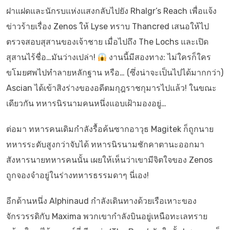
ฝาแฝดและนักรบแห่งแสงกลับไปยัง Rhalgr’s Reach เพื่อแจ้ง
ข่าวร้ายเรื่อง Zenos ให้ Lyse ทราบ Thancred เสนอให้ไป
ตรวจสอบสุสานของเจ้าชาย เมื่อไปถึง The Lochs และเปิด
สุสานไร้ชื่อ…มันว่างเปล่า!
งานนี้มีสองทาง: ไม่ใครก็ใคร
ขโมยศพไปทำลายหลักฐาน หรือ… (ซึ่งน่าจะเป็นไปได้มากกว่า)
Ascian ได้เข้าสิงร่างของอดีตมกุฎราชกุมารไปแล้ว! ในขณะ
เดียวกัน ทหารนิรนามคนหนึ่งแอบเฝ้ามองอยู่…
ต่อมา ทหารคนเดิมกำลังรื้อค้นซากอาวุธ Magitek ก็ถูกนาย
ทหารระดับสูงกว่าจับได้ ทหารนิรนามชักคาตานะออกมา
สังหารนายทหารคนนั้น เผยให้เห็นว่าเขามีจิตใจของ Zenos
ถูกจองจำอยู่ในร่างทหารธรรมดาๆ นี่เอง!
อีกด้านหนึ่ง Alphinaud กำลังเดินทางด้วยเรือเหาะของ
จักรวรรดิกับ Maxima พวกเขากำลังบินอยู่เหนือทะเลทราย