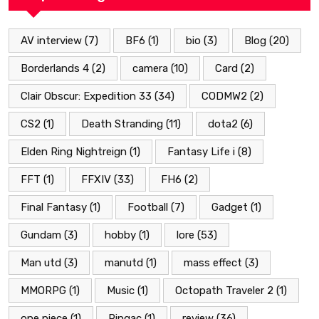
AV interview
(7)
BF6
(1)
bio
(3)
Blog
(20)
Borderlands 4
(2)
camera
(10)
Card
(2)
Clair Obscur: Expedition 33
(34)
CODMW2
(2)
CS2
(1)
Death Stranding
(11)
dota2
(6)
Elden Ring Nightreign
(1)
Fantasy Life i
(8)
FFT
(1)
FFXIV
(33)
FH6
(2)
Final Fantasy
(1)
Football
(7)
Gadget
(1)
Gundam
(3)
hobby
(1)
lore
(53)
Man utd
(3)
manutd
(1)
mass effect
(3)
MMORPG
(1)
Music
(1)
Octopath Traveler 2
(1)
one piece
(1)
Pingac
(1)
review
(36)