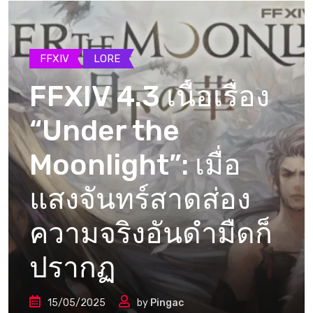
FFXIV
LORE
FFXIV 4.3 เนื้อเรื่อง
“Under the
Moonlight”: เมื่อ
แสงจันทร์สาดส่อง
ความจริงอันดำมืดก็
ปรากฏ
15/05/2025
by
Pingac