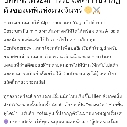
บทที่ 4: เตรียมการรบ และการปรากฏ
ตัวของเทพีแห่งดวงจันทร์
Hien มอบหมายให้ Alphinaud และ Yugiri ไปสำรวจ
Castrum Fulminis หาเส้นทางหนีทีไล่ให้พร้อม ส่วน Alisaie
และนักรบแห่งแสง ได้รับภารกิจไปเจรจากับกลุ่ม
Confederacy (เหล่าโจรสลัด) เพื่อขอยืมเรือลำใหญ่สำหรับ
อพยพคนจำนวนมาก ด้วยความอ่อนน้อมของ Hien (และ
เหตุผลที่ว่าอดีตเชลยศึกหลายคนอาจไม่มีบ้านให้กลับไปแล้ว
และสามารถเป็นกำลังเสริมให้ Confederacy ได้) เหล่าโจร
สลัดก็ตกลงช่วยเหลือ!
ทุกอย่างพร้อม! การแลกเปลี่ยนนักโทษเริ่มขึ้น Hien สังเกตเห็น
ลังปริศนาพวกนั้นอีกครั้ง Asahi อ้างว่าเป็น “ของขวัญ” ช่วยฟื้น
ฟูโดม่า…แต่แล้ว! Yotsuyu ก็ปรากฏตัวในมาดนางพญาเต็มยศ!
ประกาศกร้าวให้ทุกคนคุกเข่าต่อหน้าเธอ “ผู้ปกครองโดย