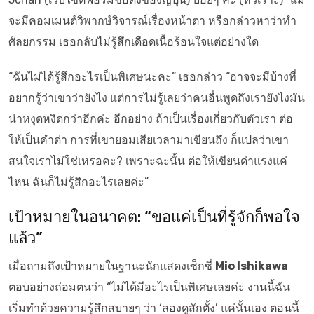
จะมีคอมเมนต์วิพากษ์วิจารณ์เรื่องหน้าตา หรือกล่าวหาว่าทำ
ศัลยกรรม เธอกลับไม่รู้สึกเดือดเนื้อร้อนใจแต่อย่างใด
“ฉันไม่ได้รู้สึกอะไรเป็นพิเศษนะคะ” เธอกล่าว “อาจจะมีบ้างที่
อยากรู้ว่าเขาว่ายังไง แต่การไม่รู้เลยว่าคนอื่นพูดถึงเรายังไงมัน
น่าหงุดหงิดกว่าอีกค่ะ อีกอย่าง ถ้าเป็นเรื่องเกี่ยวกับตัวเรา ต่อ
ให้เป็นคำด่า การที่เขายอมเสียเวลามาเขียนถึง ก็แปลว่าเขา
สนใจเราไม่ใช่เหรอคะ? เพราะฉะนั้น ต่อให้เขียนด่าแรงแค่
ไหน ฉันก็ไม่รู้สึกอะไรเลยค่ะ”
เป้าหมายในอนาคต: “ขอแค่เป็นที่รู้จักก็พอใจ
แล้ว”
เมื่อถามถึงเป้าหมายในฐานะนักแสดงเซ็กซี่
Mio Ishikawa
ตอบอย่างถ่อมตนว่า “ไม่ได้มีอะไรเป็นพิเศษเลยค่ะ งานนี้ฉัน
เริ่มทำด้วยความรู้สึกสบายๆ ว่า ‘ลองดูสักตั้ง’ แค่นั้นเอง ตอนนี้