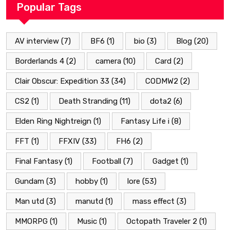
Popular Tags
AV interview
(7)
BF6
(1)
bio
(3)
Blog
(20)
Borderlands 4
(2)
camera
(10)
Card
(2)
Clair Obscur: Expedition 33
(34)
CODMW2
(2)
CS2
(1)
Death Stranding
(11)
dota2
(6)
Elden Ring Nightreign
(1)
Fantasy Life i
(8)
FFT
(1)
FFXIV
(33)
FH6
(2)
Final Fantasy
(1)
Football
(7)
Gadget
(1)
Gundam
(3)
hobby
(1)
lore
(53)
Man utd
(3)
manutd
(1)
mass effect
(3)
MMORPG
(1)
Music
(1)
Octopath Traveler 2
(1)