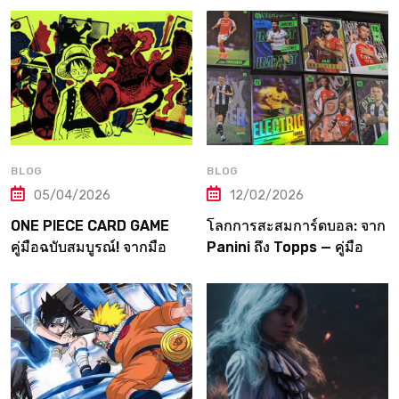
ทุกแห่งในญี่ปุ่น
ถึงเมต้าระดับโปร
BLOG
BLOG
05/04/2026
12/02/2026
ONE PIECE CARD GAME
โลกการสะสมการ์ดบอล: จาก
คู่มือฉบับสมบูรณ์! จากมือ
Panini ถึง Topps — คู่มือ
ใหม่สู่ราชาโจรสลัดแห่ง
ฉบับเต็มที่เกมเมอร์ต้องอ่าน!
วงการการ์ด