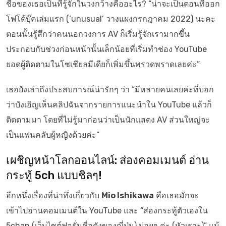
ชื่อของเธอเป็นที่รู้จักในวงกว้างคืออะไร? “น่าจะเป็นตอนที่ออก
โฟโต้บุ๊คเล่มแรก (‘unusual’ วางแผงกรกฎาคม 2022) นะคะ
ตอนนั้นรู้สึกว่าคนนอกวงการ AV ก็เริ่มรู้จักเรามากขึ้น
ประกอบกับช่วงก่อนหน้านั้นเล็กน้อยที่เริ่มทำช่อง YouTube
ยอดผู้ติดตามในโซเชียลมีเดียก็เพิ่มขึ้นพรวดพราดเลยค่ะ”
เธอยังเล่าถึงประสบการณ์น่ารักๆ ว่า “มีหลายคนเลยค่ะที่บอก
ว่าบังเอิญเห็นคลิปฉันจากรายการแนะนำใน YouTube แล้วก็
ติดตามมา โดยที่ไม่รู้มาก่อนว่าเป็นนักแสดง AV ส่วนใหญ่จะ
เป็นแฟนคลับผู้หญิงด้วยค่ะ”
เผชิญหน้าโลกออนไลน์: ส่องคอมเมนต์ อ่าน
กระทู้ 5ch แบบชิลๆ!
อีกหนึ่งเรื่องที่น่าทึ่งเกี่ยวกับ
Mio Ishikawa
คือเธอมักจะ
เข้าไปอ่านคอมเมนต์ใน YouTube และ “ส่องกระทู้ตัวเองใน
5chan (เว็บไซต์ฟอรั่มชื่อดังของญี่ปุ่น) บ่อยๆ ค่ะ (หัวเราะ)” แม้