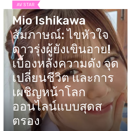
AV STAR
Mio Ishikawa
สัมภาษณ์: ไขหัวใจ
ดาวรุ่งผู้ยังเขินอาย!
เบื้องหลังความดัง จุด
เปลี่ยนชีวิต และการ
เผชิญหน้าโลก
ออนไลน์แบบสุดส
ตรอง