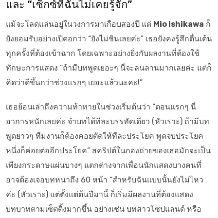
และ “เซ็กซ์ที่ฉันไม่เคยรู้จัก”
แม้จะโลดแล่นอยู่ในวงการมาเกือบสองปี แต่
Mio Ishikawa
ก็
ยังยอมรับอย่างเปิดอกว่า “ยังไม่ชินเลยค่ะ” เธอยังคงรู้สึกตื่นเต้น
ทุกครั้งที่ต้องเข้าฉาก โดยเฉพาะอย่างยิ่งกับผลงานที่ต้องใช้
ทักษะการแสดง “ถ้ามีบทพูดเยอะๆ นี่จะลนลานมากเลยค่ะ แต่ก็
คิดว่าดีขึ้นกว่าช่วงแรกๆ เยอะแล้วนะคะ!”
เธอย้อนเล่าถึงความท้าทายในช่วงเริ่มต้นว่า “ตอนแรกๆ นี่
อาการหนักเลยค่ะ จำบทได้ทีละบรรทัดเดียว (หัวเราะ) ถ้ามีบท
พูดยาวๆ ทีมงานก็ต้องคอยตัดให้ทีละประโยค พูดจบประโยค
หนึ่งก็ค่อยต่ออีกประโยค” สคริปต์ในกองถ่ายของเธอมักจะเป็น
เพียงกระดาษแผ่นบางๆ แตกต่างจากเพื่อนนักแสดงบางคนที่
อาจต้องเจอบทหนาถึง 60 หน้า “สำหรับฉันแบบนั้นยังไม่ไหว
ค่ะ (หัวเราะ) แต่ตั้งแต่ต้นปีมานี้ ก็เริ่มมีผลงานที่ต้องแสดง
บทบาทตามเซ็ตติ้งมากขึ้น อย่างเช่น บทสาวโซปแลนด์ หรือ