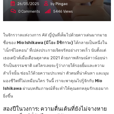
26/05/2025
by
Pingac
0
Comments
5446
Views
ในจักรวาลแห่งวงการ AV ญี่ปุ่นที่เต็มไปด้วยดาวเด่นมากมาย
ชื่อของ
Mio Ishikawa (มิโอะ อิชิกาวะ)
ได้กลายเป็นหนึ่งใน
“เน็กซ์ไอคอน” ที่เปล่งประกายเจิดจรัสอย่างรวดเร็ว นับตั้งแต่
เธอเดบิวต์เมื่อเดือนตุลาคม 2021 ด้วยภาพลักษณ์สาวน้อยน่า
รักเป็นธรรมชาติ แต่ใครเลยจะรู้ว่าภายใต้รอยยิ้มและความ
สำเร็จนั้น ซ่อนไว้ด้วยความประหม่า ตัวตนที่น่าค้นหา และมุม
มองชีวิตที่ไม่เหมือนใคร วันนี้ เราจะพาคุณไปรู้จักกับ
Mio
Ishikawa
ผ่านบทสัมภาษณ์ที่จะทำให้คุณตกหลุมรักเธอมาก
ยิ่งขึ้น
สองปีในวงการ: ความตื่นเต้นที่ยังไม่จางหาย