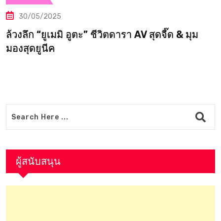
025
30/05/2
ูเมมิ อูตะ” ชีวิตดารา AV สุดจี๊ด & มุม
แปลบทสัมภ
ีค
รุ่ง AV 
ช็อก!
ผู้สนับสนุน