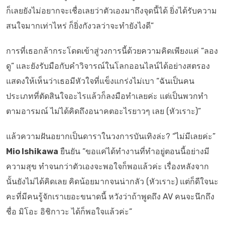
ก็เลยยังไม่อยากจะเชื่อเลยว่าตัวเองมาถึงจุดนี้ได้ ยิ่งได้รับความ
สนใจมากเท่าไหร่ ก็ยิ่งกังวลว่าจะทำยังไงดี”
การที่เธอกล้ากระโดดเข้าสู่วงการนี้ด้วยความคิดเพียงแค่ “ลอง
ดู” และยังรับมือกับคำวิจารณ์ในโลกออนไลน์ได้อย่างสตรอง
แสดงให้เห็นว่าเธอมีหัวใจที่แข็งแกร่งไม่เบา “ฉันเป็นคน
ประเภทที่ตัดสินใจอะไรแล้วก็ลงมือทำเลยค่ะ แต่เป็นพวกทำ
ตามอารมณ์ ไม่ได้คิดถึงอนาคตอะไรยาวๆ เลย (หัวเราะ)”
แล้วความฝันอยากเป็นดาราในวงการบันเทิงล่ะ? “ไม่มีเลยค่ะ”
Mio Ishikawa
ยืนยัน “ขอแค่ได้ทำงานที่ทำอยู่ตอนนี้อย่างมี
ความสุข ทำจนกว่าตัวเองจะพอใจก็พอแล้วค่ะ เรื่องหลังจาก
นั้นยังไม่ได้คิดเลย คิดน้อยมากจนน่ากลัว (หัวเราะ) แต่ก็ดีใจนะ
คะที่มีคนรู้จักเราเยอะขนาดนี้ หวังว่าถ้าพูดถึง AV คนจะนึกถึง
ชื่อ มิโอะ อิชิกาวะ ได้ก็พอใจแล้วค่ะ”