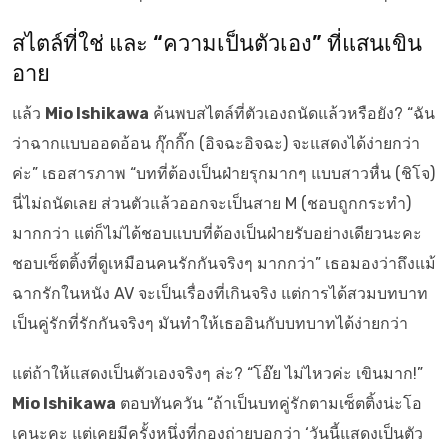
สไตล์ที่ใช่ และ “ความเป็นตัวเอง” ที่แสนเขิน
อาย
แล้ว
Mio Ishikawa
ค้นพบสไตล์ที่ตัวเองถนัดแล้วหรือยัง? “ฉัน
ว่าฉากแบบออดอ้อน กุ๊กกิ๊ก (อิจฉะอิจฉะ) จะแสดงได้ง่ายกว่า
ค่ะ” เธอสารภาพ “บทที่ต้องเป็นฝ่ายรุกมากๆ แบบสาวหื่น (ชิโจ)
นี่ไม่ถนัดเลย ส่วนตัวแล้วออกจะเป็นสาย M (ชอบถูกกระทำ)
มากกว่า แต่ก็ไม่ได้ชอบแบบที่ต้องเป็นฝ่ายรับอย่างเดียวนะคะ
ชอบเซ็ตติ้งที่ดูเหมือนคนรักกันจริงๆ มากกว่า” เธอมองว่าถึงแม้
ฉากรักในหนัง AV จะเป็นเรื่องที่เกินจริง แต่การได้สวมบทบาท
เป็นคู่รักที่รักกันจริงๆ มันทำให้เธออินกับบทบาทได้ง่ายกว่า
แต่ถ้าให้แสดงเป็นตัวเองจริงๆ ล่ะ? “โอ๊ย ไม่ไหวค่ะ เขินมาก!”
Mio Ishikawa
ตอบทันควัน “ถ้าเป็นบทคู่รักตามเซ็ตติ้งน่ะโอ
เคนะคะ แต่เคยมีครั้งหนึ่งที่กองถ่ายบอกว่า ‘วันนี้แสดงเป็นตัว