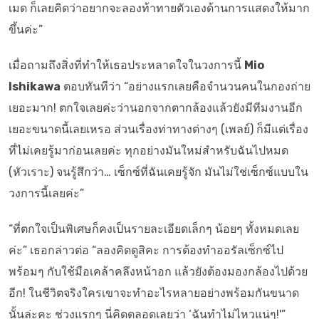
เมด ก็เลยคิดว่าอยากจะลองท้าทายตัวเองด้านการแสดงให้มาก
ขึ้นค่ะ”
เมื่อถามถึงสิ่งที่ทำให้เธอประหลาดใจในวงการนี้
Mio
Ishikawa
ตอบทันทีว่า “อย่างแรกเลยคือจำนวนคนในกองถ่าย
เยอะมาก! ตกใจเลยค่ะว่านอกจากตากล้องแล้วยังมีทีมงานอีก
เยอะขนาดนี้เลยเหรอ ส่วนเรื่องท่าทางต่างๆ (เพลย์) ก็มีแต่เรื่อง
ที่ไม่เคยรู้มาก่อนเลยค่ะ ทุกอย่างมันใหม่สำหรับฉันไปหมด
(หัวเราะ) จนรู้สึกว่า… เซ็กซ์ที่ฉันเคยรู้จัก มันไม่ใช่เซ็กซ์แบบใน
วงการนี้เลยค่ะ”
“ที่ตกใจเป็นพิเศษก็คงเป็นรายละเอียดเล็กๆ น้อยๆ ทั้งหมดเลย
ค่ะ” เธอกล่าวต่อ “ลองคิดดูสิคะ การต้องทำออรัลเซ็กซ์ไป
พร้อมๆ กับใช้มือเคล้าคลึงหน้าอก แล้วยังต้องมองกล้องไปด้วย
อีก! ในชีวิตจริงใครเขาจะทำอะไรหลายอย่างพร้อมกันขนาด
นั้นล่ะคะ ช่วงแรกๆ นี่คิดตลอดเลยว่า ‘ฉันทำไม่ไหวแน่ๆ!'”