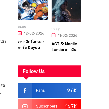
จากมือใหม่สู่
Topps — คู่มือ
ราชาโจรสลัด
ฉบับเต็มที่เกมเม
แห่งวงการการ์ด
อร์ต้องอ่าน!
BLOG
บทสรุป
12/02/2026
11/02/2026
‘เผา
เจาะลึกโลกของ
ACT 3: Maelle
การ์ด Kayou
Lumiere – ดัน
Naruto แบบครบ
เจี้ยนสุดท้าย สู่
ทุกมิติ
จุดจบของ
Canvas | Clair
Follow Us
Obscur:
Expedition 33
Walkthrough
เสธ
9.6K
Fans
ม
ก
16.7K
Subscribers