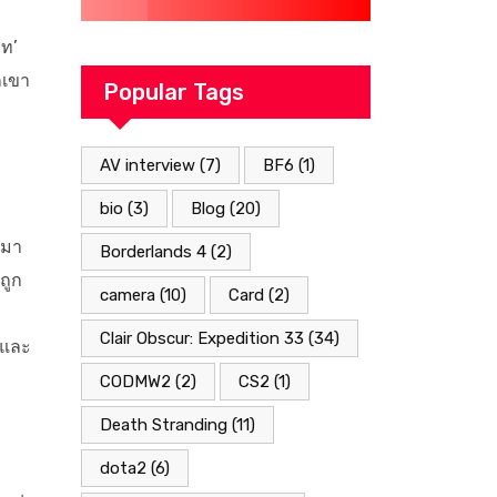
ท’
เขา
Popular Tags
AV interview
(7)
BF6
(1)
bio
(3)
Blog
(20)
ำมา
Borderlands 4
(2)
ถูก
camera
(10)
Card
(2)
Clair Obscur: Expedition 33
(34)
าและ
CODMW2
(2)
CS2
(1)
Death Stranding
(11)
dota2
(6)