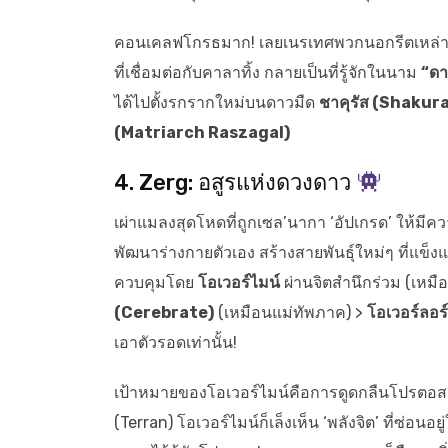
คอนเคลฟโกรธมาก! เลยเนรเทศพวกนอกรีตเหล่าน
ที่เชื่อมต่อกับคาลาทิ้ง กลายเป็นที่รู้จักในนาม
“ดา
ได้ไปตั้งรกรากใหม่บนดาวมืด
ชาคุรัส (Shakur
(Matriarch Raszagal)
4. Zerg: อสูรแห่งดวงดาว
เผ่าแมลงสุดโหดที่ถูกเซล’นากา ‘อัปเกรด’ ให้มีค
พัฒนาร่างกายตัวเอง สร้างสายพันธุ์ใหม่ๆ ที่แข็งแ
ควบคุมโดย
โอเวอร์ไมน์
ผ่านจิตสำนึกร่วม (เหมือ
(Cerebrate)
(เหมือนแม่ทัพภาค) >
โอเวอร์ลอร
เอาตัวรอดเท่านั้น!
เป้าหมายของโอเวอร์ไมน์คือการดูดกลืนโปรตอสเพื
(Terran) โอเวอร์ไมน์ก็เล็งเห็น ‘พลังจิต’ ที่ซ่อนอ