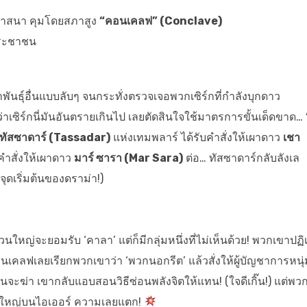
ศาสนา คุมโดยสภาสูง
“คอนเคลฟ” (Conclave)
ประชาชน
ธุ์อื่นแบบลับๆ จนกระทั่งตรวจเจอพวกเซิร์กที่กำลังบุกดาว
เซิร์กนี่มันอันตรายเกินไป เลยตัดสินใจใช้มาตรการขั้นเด็ดขาด…
ทัสซาดาร์ (Tassadar)
แห่งเทมพลาร์ ได้รับคำสั่งให้เผาดาว
เชา
คำสั่งให้เผาดาว
มาร์ ซารา (Mar Sara)
ต่อ… ทัสซาดาร์กลับลังเล
(จุดเริ่มต้นของดราม่า!)
ใหญ่จะยอมรับ ‘คาลา’ แต่ก็มีกลุ่มหนึ่งที่ไม่เห็นด้วย! พวกเขาปฏิ
อนเคลฟเลยเรียกพวกเขาว่า ‘พวกนอกรีต’ แล้วสั่งให้ผู้บัญชาการหนุ่
ุนจะฆ่า เขากลับแอบสอนวิธีซ่อนพลังจิตให้แทน! (ใจดีเกิ๊น!) แต่พว
รั้งใหญ่บนไอเออร์ ความเลยแตก!