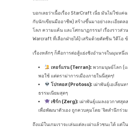
บอกเลยว่าเนื้อเรื่อง StarCraft เนี่ย มันไม่ใช่
กับนักเขียนมืออาชีพ) สร้างขึ้นมาอย่างละเอียดล
โลภ ความแค้น และโศกนาฏกรรม! เรื่องราวส่วนใ
Warcraft ที่เลือกฝ่ายได้) เสริมด้วยคัตซีน วิดีโอ
เรื่องหลักๆ ก็คือการต่อสู้แย่งชิงอำนาจในมุมหนึ่
เทอร์แรน (Terran):
พวกมนุษย์โลก (แต่
พอใช้ แต่ดราม่าการเมืองภายในนี่สุดๆ!
โปรตอส (Protoss):
เผ่าพันธุ์เอเลี่ยน
ธรรมเนียมสุดๆ
เซิร์ก (Zerg):
เผ่าพันธุ์แมลงอวกาศสุดส
เพื่อพัฒนาตัวเอง ถูกควบคุมโดย ‘จิตสำนึกร่วม
ถึงแม้ในเกมเราจะเล่นแต่ละเผ่าแล้วชนะได้ แต่ในเ