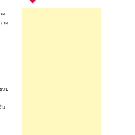
่วม
ความ
ในขนบ
ื่น