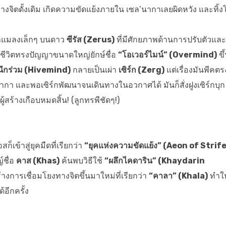
จิตดั้งเดิม เกิดความขัดแย้งภายใน เซล’นากาเลยผิดหวัง และทิ้ง
่าแมลงเล็กๆ บนดาว
ซีรัส (Zerus)
ที่มีศักยภาพด้านการปรับตัวและ
งมีชีวิตทรงปัญญาขนาดใหญ่ยักษ์ชื่อ
“โอเวอร์ไมน์” (Overmind)
ขึ
นึกร่วม (Hivemind)
กลายเป็นเผ่า
เซิร์ก (Zerg)
แต่เรื่องมันพีคตรง
นากา และพอเซิร์กพัฒนาจนเดินทางในอวกาศได้ มันก็สั่งฝูงเซิร์กบุก
ร้างเกือบหมดสิ้น! (ลูกทรพีชัดๆ!)
เข้าสู่ยุคมืดที่เรียกว่า
“ยุคแห่งความขัดแย้ง” (Aeon of Strife
์ชื่อ
คาส (Khas)
ค้นพบวิธีใช้
“ผลึกไคดาริน” (Khaydarin
้างการเชื่อมโยงทางจิตขึ้นมาใหม่ที่เรียกว่า
“คาลา” (Khala)
ทำให
อีกครั้ง