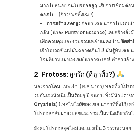
มากไปหน่อย จนโปรตอสสูญเสียการเชื่อมต่อทาง
ตอสไป… (อ้าว! พ่อทิ้งเฉย!)
การสร้าง Zerg:
ต่อมา เซล’นากาไปเจอเผ
กลืน (น่าจะ Purity of Essence) เลยสร้างสิ่
เพื่อควบคุมและรวบรวมเหล่าแมลงผ่าน
จิตสำ
เจ้าโอเวอร์ไมน์มันฉลาดเกินไป! มันรู้ทันเซล’
โจมตียานแม่ของเซล’นากาซะเลย! ทำลายล้างผู้ส
2. Protoss: ลูกรัก (ที่ถูกทิ้ง?)
หลังจากโดน ‘เทพเจ้า’ (เซล’นากา) ทอดทิ้ง โปรตอสก็
รบกันเองนัวเนียเป็นร้อยๆ ปี จนกระทั่งมีนักปราชญ
Crystals)
(เทคโนโลยีของเซล’นากาที่ทิ้งไว้) สร
โปรตอสกลับมาสงบสุขและรวมเป็นหนึ่งเดียวกันได้
สังคมโปรตอสยุคใหม่เลยแบ่งเป็น 3 วรรณะหลัก: