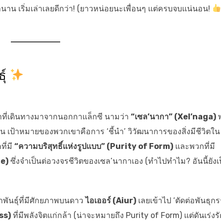
่นมานาน เริ่มเล่าเลยดีกว่า! (ยาวหน่อยนะเพื่อนๆ แต่ครบจบแน่นอน!
ุ์
ล้ำที่เดินทางมาจากนอกกาแล็กซี นามว่า
“เซล’นากา” (Xel’naga)
ียน เป้าหมายของพวกเขาคือการ ‘ชี้นำ’ วิวัฒนาการของสิ่งมีชีวิตใน
ที่มี
“ความบริสุทธิ์แห่งรูปแบบ” (Purity of Form)
และพวกที่มี
ce)
ซึ่งจำเป็นต่อวงจรชีวิตของเซล’นากาเอง (ทำไปทำไม? อันนี้ยังเ
พันธุ์ที่มีศักยภาพบนดาว
ไอเออร์ (Aiur)
เลยเข้าไป ‘ตัดต่อพันธุก
ss)
ที่มีพลังจิตแก่กล้า (น่าจะหมายถึง Purity of Form) แต่ดันเร่งร