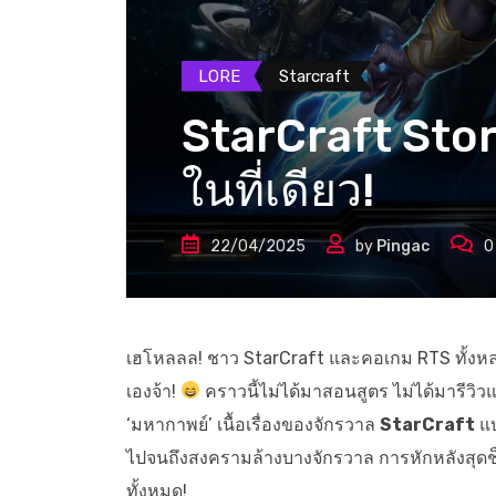
LORE
Starcraft
StarCraft Stor
ในที่เดียว!
22/04/2025
by
Pingac
0
เฮโหลลล! ชาว StarCraft และคอเกม RTS ทั้งหลาย! ทั
เองจ้า!
คราวนี้ไม่ได้มาสอนสูตร ไม่ได้มารีวิวแ
‘มหากาพย์’ เนื้อเรื่องของจักรวาล
StarCraft
แบ
ไปจนถึงสงครามล้างบางจักรวาล การหักหลังสุดช็อก
ทั้งหมด!