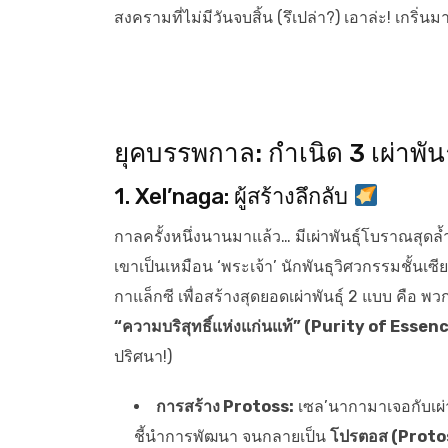
สงครามที่ไม่มีวันจบสิ้น (รึเปล่า?) เอาล่ะ! เกริ
ยุคบรรพกาล: กำเนิด 3 เผ่าพันธ
1. Xel’naga: ผู้สร้างลึกลับ
กาลครั้งหนึ่งนานมาแล้ว… มีเผ่าพันธุ์โบราณสุด
เขาเป็นเหมือน ‘พระเจ้า’ นักพันธุวิศวกรรมชั้นเซ
กาแล็กซี เพื่อสร้างสุดยอดเผ่าพันธุ์ 2 แบบ คือ พวก
“ความบริสุทธิ์แห่งแก่นแท้” (Purity of Essen
ปริศนา!)
การสร้าง Protoss:
เซล’นากามาเจอกับเผ่า
ชี้นำการพัฒนา จนกลายเป็น
โปรตอส (Proto