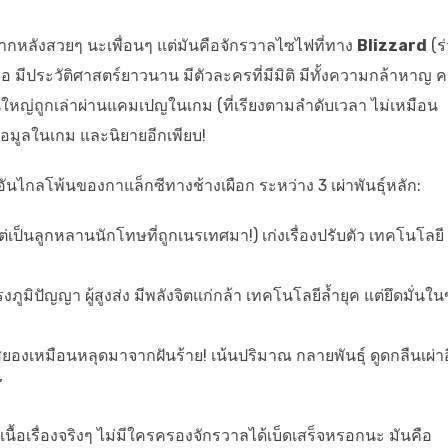
แค่ฉากหลังสวยๆ นะเพื่อนๆ แต่มันคือจักรวาลไซไฟที่ทาง
Blizzard
(ร
ออ มีประวัติศาสตร์ยาวนาน มีตัวละครที่มีมิติ มีทั้งความกล้าหาญ 
หญ่ถูกเล่าผ่านแคมเปญในเกม (ที่เรียงตามลำดับเวลา ไม่เหมือน
 ข้อมูลในเกม และนิยายอีกเพียบ!
งอันไกลโพ้นของกาแล็กซีทางช้างเผือก ระหว่าง 3 เผ่าพันธุ์หลัก:
เป็นลูกหลานนักโทษที่ถูกเนรเทศมา!) เก่งเรื่องปรับตัว เทคโนโลยี
ทรงภูมิปัญญา ผู้สูงส่ง มีพลังจิตแก่กล้า เทคโนโลยีล้ำยุค แต่ยึดมั่น
ยองเหมือนหลุดมาจากฝันร้าย! เน้นปริมาณ กลายพันธุ์ ดูดกลืนเผ่าอ
’
นื้อเรื่องจริงๆ ไม่มีใครครองจักรวาลได้เบ็ดเสร็จหรอกนะ มันคือ