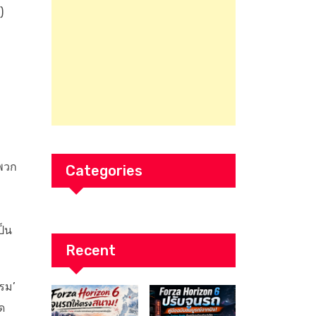
)
พวก
Categories
ป็น
Recent
รรม’
ัด