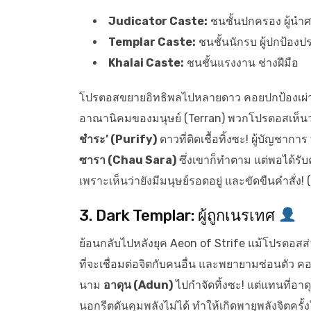
Judicator Caste:
ชนชั้นปกครอง ผู้นำ
Templar Caste:
ชนชั้นนักรบ ผู้ปกป้อง
Khalai Caste:
ชนชั้นแรงงาน ช่างฝีมือ
โปรตอสขยายอิทธิพลไปหลายดาว คอยปกป้องเผ่าพัน
อาณานิคมของมนุษย์ (Terran) พวกโปรตอสเห็นว่า
ชำระ’ (Purify)
ดาวที่ติดเชื้อทิ้งซะ! ผู้บัญชาการ
ซารา (Chau Sara)
ซึ่งเขาก็ทำตาม แต่พอได้รับ
เพราะเห็นว่ายังมีมนุษย์รอดอยู่ และขัดขืนคำสั่ง! 
3. Dark Templar: ผู้ถูกเนรเทศ
ย้อนกลับไปหลังยุค Aeon of Strife แม้โปรตอสส่วน
ที่จะเชื่อมต่อจิตกับคนอื่น และพยายามซ่อนตัว ค
นาม
อาดุน (Adun)
ไปกำจัดทิ้งซะ! แต่แทนที่อาด
นอกรีตดันคุมพลังไม่ได้ ทำให้เกิดพายุพลังจิตค