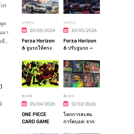
โปร
บทสรุป
บทสรุป
ดูด
20/05/2026
20/05/2026
้นมา
Forza Horizon
Forza Horizon
ที่…
6 จูนรถให้ตรง
6 ปรับจูนรถ —
สนาม! คู่มือปรับ
คู่มือฉบับสมบูรณ์
Tune ตาม
จากปิง! Tuning
ประเภทแข่งและ
Guide ตั้งแต่เริ่ม
ภูมิภาคทุกแห่งใน
จนถึงเมต้าระดับ
ญี่ปุ่น
โปร
)
BLOG
BLOG
้
05/04/2026
12/02/2026
ONE PIECE
โลกการสะสม
CARD GAME
การ์ดบอล: จาก
คู่มือฉบับสมบูรณ์!
Panini ถึง