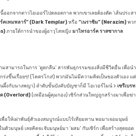
ี้ออกจากดาวไอเออร์ไปตลอดกาล พวกเขาเลยต้องตัด ‘เส้นประสา
ร์คเทมพลาร์” (Dark Templar)
หรือ
“เนราซิม” (Nerazim)
พวก
as)
ภายใต้การนำของผู้อาวุโสหญิง
มาไทรอาร์ค ราสซากาล
วามสามารถในการ ‘ดูดกลืน’ สารพันธุกรรมของสิ่งมีชีวิตอื่น เพื่อน
กร่งขึ้นเรื่อยๆ! (โคตรโกง!) พวกมันไม่มีความคิดเป็นของตัวเอง แต่
นผึ้งกับนางพญา) ลำดับขั้นบังคับบัญชาก็มี โอเวอร์ไมน์ >
เซรีเบรท
์ด (Overlord)
(เหมือนผู้คุมกอง) เซิร์กส่วนใหญ่ถูกสร้างมาเพื่อฆ่
่อให้เผ่าพันธุ์ตัวเองสมบูรณ์แบบไร้เทียมทาน พอมาเจอมนุษย์
ยู่ในตัวมนุษย์ เลยคิดจะจับมนุษย์มา ‘ผสม’ กับเซิร์ก เพื่อสร้างสุดยอด