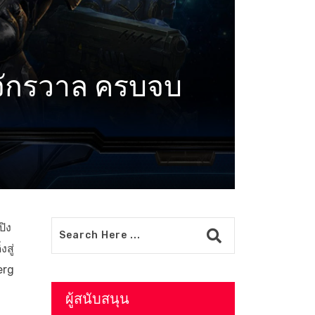
์จักรวาล ครบจบ
ปิง
สู่
erg
ผู้สนับสนุน