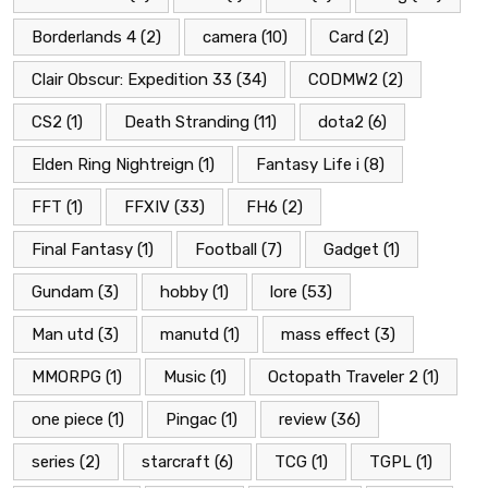
Borderlands 4
(2)
camera
(10)
Card
(2)
Clair Obscur: Expedition 33
(34)
CODMW2
(2)
CS2
(1)
Death Stranding
(11)
dota2
(6)
Elden Ring Nightreign
(1)
Fantasy Life i
(8)
FFT
(1)
FFXIV
(33)
FH6
(2)
Final Fantasy
(1)
Football
(7)
Gadget
(1)
Gundam
(3)
hobby
(1)
lore
(53)
Man utd
(3)
manutd
(1)
mass effect
(3)
MMORPG
(1)
Music
(1)
Octopath Traveler 2
(1)
one piece
(1)
Pingac
(1)
review
(36)
series
(2)
starcraft
(6)
TCG
(1)
TGPL
(1)