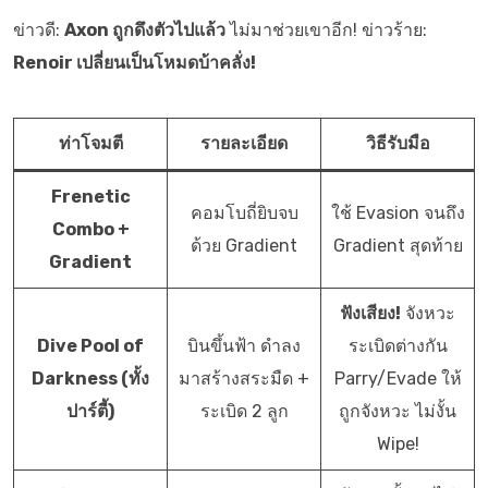
ข่าวดี:
Axon ถูกดึงตัวไปแล้ว
ไม่มาช่วยเขาอีก! ข่าวร้าย:
Renoir เปลี่ยนเป็นโหมดบ้าคลั่ง!
ท่าโจมตี
รายละเอียด
วิธีรับมือ
Frenetic
คอมโบถี่ยิบจบ
ใช้ Evasion จนถึง
Combo +
ด้วย Gradient
Gradient สุดท้าย
Gradient
ฟังเสียง!
จังหวะ
Dive Pool of
บินขึ้นฟ้า ดำลง
ระเบิดต่างกัน
Darkness (ทั้ง
มาสร้างสระมืด +
Parry/Evade ให้
ปาร์ตี้)
ระเบิด 2 ลูก
ถูกจังหวะ ไม่งั้น
Wipe!