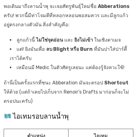
พอเดินมาถึงลานน้ำพุ จะเจอศัตรูพันธุ์ใหม่ชื่อ
Abberations
ครับ! พวกนี้มีท่าโจมตีที่หลอกหลอนพอสมควร และมีลูกแก้ว
อยู่ตรงกลางตัวมัน สิ่งสำคัญคือ:
ลูกแก้วนี้
ไม่ใช่จุดอ่อน
และ
ยิงไม่เข้า
ในเชิงดาเมจ
แต่! ยิงมันเพื่อ
ลบ Blight หรือ Burn
ที่มันปาใส่ปาร์ตี้
เราได้ครับ
เหมือนมี Medic ในตัวศัตรูเลยนะ แค่ต้องรู้จังหวะใช้!
ถ้านี่เป็นครั้งแรกที่ชนะ Abberation มันจะดรอป
Shortcut
ให้ด้วย (แต่ถ้าเคยไปเก็บจาก Renoir’s Drafts มาก่อนก็จะไม่
ดรอปนะครับ)
ไอเทมรอบลานน้ำพุ
ตำแหน่ง
ไอเทม