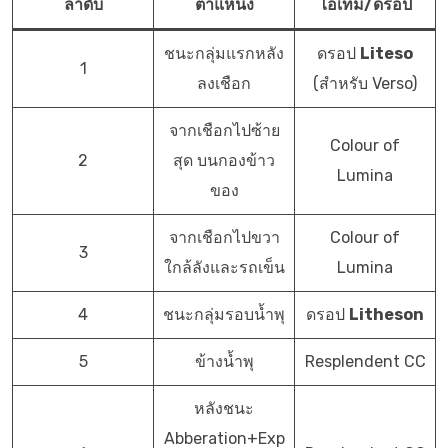
ลำดับ
ตำแหน่ง
ไอเทม/ดรอป
ชนะกลุ่มแรกหลัง
ดรอป
Liteso
1
ลงเชือก
(สำหรับ Verso)
จากเชือกไปซ้าย
Colour of
2
สุด บนกองข้าว
Lumina
ของ
จากเชือกไปขวา
Colour of
3
ใกล้ลังและรถเข็น
Lumina
4
ชนะกลุ่มรอบน้ำพุ
ดรอป
Litheson
5
ข้างน้ำพุ
Resplendent CC
หลังชนะ
Abberation+Exp