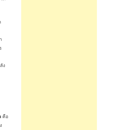
ก
ก
ธ
ลัง
a
คือ
ง