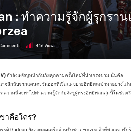
an : ทำความรู้จักผู้รุกรา
orzea
Comments
446
Views
IV)
กำลังเผชิญหน้ากับภัยคุกคามครั้งใหม่ที่น่าเกรงขาม นั่นคือ
จลึกลับจากแดนตะวันออกที่เริ่มแผ่ขยายอิทธิพลเข้ามาอย่างไม่ห
วามนี้จะพาไปทำความรู้จักกับศัตรูผู้ทรงอิทธิพลกลุ่มนี้ในช่วงเริ
เขาคือใคร?
รดิ Garlean ยังคงคลุมเครือสำหรับชาว Eorzea สิ่งที่พวกเขารับรู้