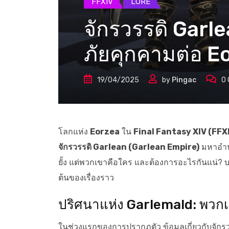
FFXIV
LORE
จักรวรรดิ Garle
ภัยคุกคามต่อ E
19/04/2025
by
Pingac
0
โลกแห่ง
Eorzea
ใน
Final Fantasy XIV (FFX
จักรวรรดิ Garlean (Garlean Empire)
มหาอำนา
ยั้ง แต่พวกเขาคือใคร และต้องการอะไรกันแน่? บทค
ต้นของเรื่องราว
ปริศนาแห่ง Garlemald: พวก
ในช่วงแรกของการปรากฏตัว ข้อมูลเกี่ยวกับจักรวร