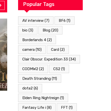
Popular Tags
AV interview
(7)
BF6
(1)
bio
(3)
Blog
(20)
Borderlands 4
(2)
camera
(10)
Card
(2)
Clair Obscur: Expedition 33
(34)
CODMW2
(2)
CS2
(1)
Death Stranding
(11)
dota2
(6)
Elden Ring Nightreign
(1)
FFXIV
LORE
Fantasy Life i
(8)
FFT
(1)
17/05/2025