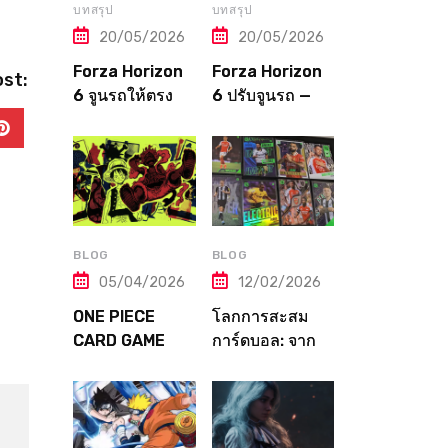
บทสรุป
บทสรุป
20/05/2026
20/05/2026
Forza Horizon
Forza Horizon
ost:
6 จูนรถให้ตรง
6 ปรับจูนรถ —
สนาม! คู่มือปรับ
คู่มือฉบับสมบูรณ์
Tune ตาม
จากปิง! Tuning
ประเภทแข่งและ
Guide ตั้งแต่เริ่ม
ภูมิภาคทุกแห่งใน
จนถึงเมต้าระดับ
ญี่ปุ่น
โปร
BLOG
BLOG
05/04/2026
12/02/2026
ONE PIECE
โลกการสะสม
CARD GAME
การ์ดบอล: จาก
คู่มือฉบับสมบูรณ์!
Panini ถึง
จากมือใหม่สู่
Topps — คู่มือ
ราชาโจรสลัด
ฉบับเต็มที่เกมเม
แห่งวงการการ์ด
อร์ต้องอ่าน!