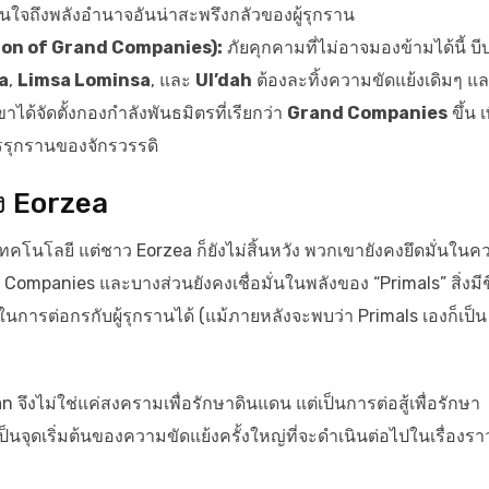
ตือนใจถึงพลังอำนาจอันน่าสะพรึงกลัวของผู้รุกราน
ion of Grand Companies):
ภัยคุกคามที่ไม่อาจมองข้ามได้นี้ บี
a
,
Limsa Lominsa
, และ
Ul’dah
ต้องละทิ้งความขัดแย้งเดิมๆ แ
ได้จัดตั้งกองกำลังพันธมิตรที่เรียกว่า
Grand Companies
ขึ้น เ
รรุกรานของจักรวรรดิ
ง Eorzea
ทคโนโลยี แต่ชาว Eorzea ก็ยังไม่สิ้นหวัง พวกเขายังคงยึดมั่นในค
d Companies และบางส่วนยังคงเชื่อมั่นในพลังของ “Primals” สิ่งมีช
ญในการต่อกรกับผู้รุกรานได้ (แม้ภายหลังจะพบว่า Primals เองก็เป็น
n จึงไม่ใช่แค่สงครามเพื่อรักษาดินแดน แต่เป็นการต่อสู้เพื่อรักษา
็นจุดเริ่มต้นของความขัดแย้งครั้งใหญ่ที่จะดำเนินต่อไปในเรื่องรา