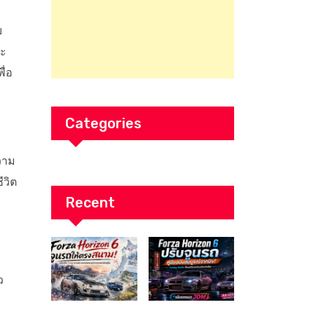
บ
ละ
พื่อ
Categories
วาม
ีวิต
Recent
ว