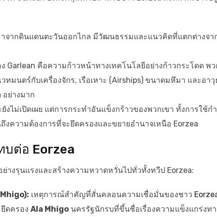
ว่ามาจากดินแดนตะวันออกไกล มีวัฒนธรรมและแนวคิดที่แตกต่างจา
ดของ Garlean คือความก้าวหน้าทางเทคโนโลยีอย่างก้าวกระโดด พว
เวทมนตร์กับเครื่องจักร, เรือเหาะ (Airships) ขนาดมหึมา และอาวุ
a
อย่างมาก
จะยังไม่เปิดเผย แต่การกระทำอันแข็งกร้าวของพวกเขา ทั้งการใช้กำ
จนถึงความต้องการที่จะยึดครองและขยายอำนาจเหนือ Eorzea
ะทบต่อ Eorzea
ย่างรุนแรงและสร้างความหวาดหวั่นไปทั่วทั้งทวีป Eorzea:
 Mhigo):
เหตุการณ์สำคัญที่สั่นคลอนความเชื่อมั่นของชาว
Eorze
ละยึดครอง
Ala Mhigo
นครรัฐนักรบที่ขึ้นชื่อเรื่องความแข็งแกร่งทา