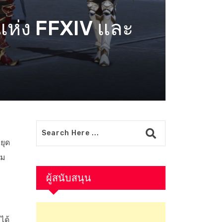
นแห่ง FFXIV และ
ยุด
่ม
ผู้สนับสนุน
ได้