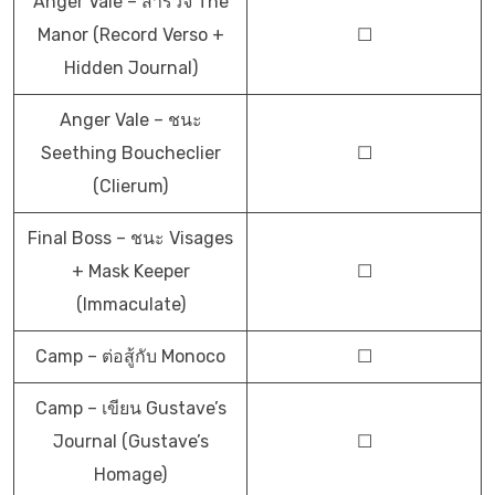
Anger Vale – สำรวจ The
Manor (Record Verso +
☐
Hidden Journal)
Anger Vale – ชนะ
Seething Boucheclier
☐
(Clierum)
Final Boss – ชนะ Visages
+ Mask Keeper
☐
(Immaculate)
Camp – ต่อสู้กับ Monoco
☐
Camp – เขียน Gustave’s
Journal (Gustave’s
☐
Homage)