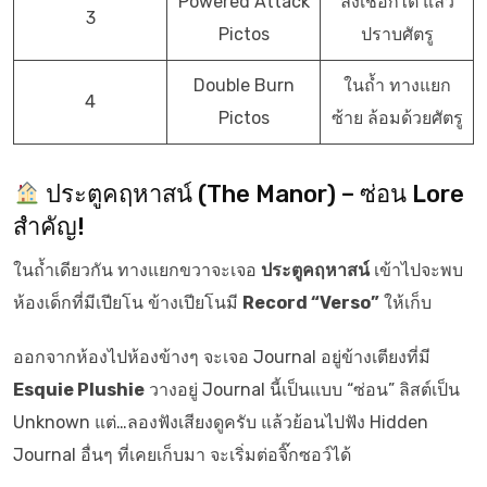
Powered Attack
ลงเชือกไต่ แล้ว
3
Pictos
ปราบศัตรู
Double Burn
ในถ้ำ ทางแยก
4
Pictos
ซ้าย ล้อมด้วยศัตรู
ประตูคฤหาสน์ (The Manor) – ซ่อน Lore
สำคัญ!
ในถ้ำเดียวกัน ทางแยกขวาจะเจอ
ประตูคฤหาสน์
เข้าไปจะพบ
ห้องเด็กที่มีเปียโน ข้างเปียโนมี
Record “Verso”
ให้เก็บ
ออกจากห้องไปห้องข้างๆ จะเจอ Journal อยู่ข้างเตียงที่มี
Esquie Plushie
วางอยู่ Journal นี้เป็นแบบ “ซ่อน” ลิสต์เป็น
Unknown แต่…ลองฟังเสียงดูครับ แล้วย้อนไปฟัง Hidden
Journal อื่นๆ ที่เคยเก็บมา จะเริ่มต่อจิ๊กซอว์ได้