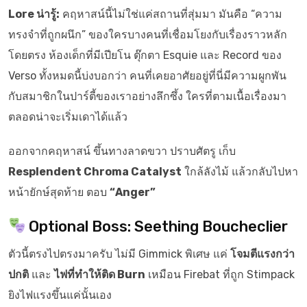
Lore น่ารู้:
คฤหาสน์นี้ไม่ใช่แค่สถานที่สุ่มมา มันคือ “ความ
ทรงจำที่ถูกผนึก” ของใครบางคนที่เชื่อมโยงกับเรื่องราวหลัก
โดยตรง ห้องเด็กที่มีเปียโน ตุ๊กตา Esquie และ Record ของ
Verso ทั้งหมดนี้บ่งบอกว่า คนที่เคยอาศัยอยู่ที่นี่มีความผูกพัน
กับสมาชิกในปาร์ตี้ของเราอย่างลึกซึ้ง ใครที่ตามเนื้อเรื่องมา
ตลอดน่าจะเริ่มเดาได้แล้ว
ออกจากคฤหาสน์ ขึ้นทางลาดขวา ปราบศัตรู เก็บ
Resplendent Chroma Catalyst
ใกล้ลังไม้ แล้วกลับไปหา
หน้ายักษ์สุดท้าย ตอบ
“Anger”
Optional Boss: Seething Boucheclier
ตัวนี้ตรงไปตรงมาครับ ไม่มี Gimmick พิเศษ แค่
โจมตีแรงกว่า
ปกติ
และ
ไฟที่ทำให้ติด Burn
เหมือน Firebat ที่ถูก Stimpack
ยิงไฟแรงขึ้นแค่นั้นเอง