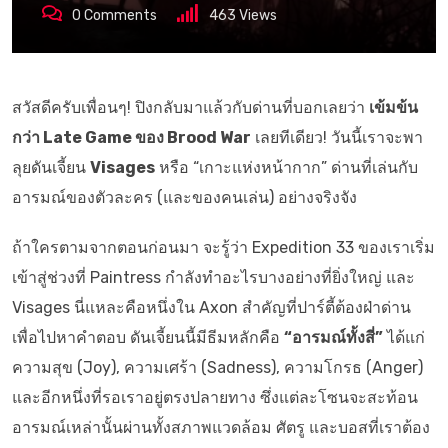
0
Comments
463
Views
สวัสดีครับเพื่อนๆ! ปิงกลับมาแล้วกับด่านที่บอกเลยว่า
เข้มข้น
กว่า Late Game ของ Brood War
เลยทีเดียว! วันนี้เราจะพา
ลุยดันเจี้ยน
Visages
หรือ “เกาะแห่งหน้ากาก” ด่านที่เล่นกับ
อารมณ์ของตัวละคร (และของคนเล่น) อย่างจริงจัง
ถ้าใครตามจากตอนก่อนมา จะรู้ว่า Expedition 33 ของเราเริ่ม
เข้าสู่ช่วงที่ Paintress กำลังทำอะไรบางอย่างที่ยิ่งใหญ่ และ
Visages นี่แหละคือหนึ่งใน Axon สำคัญที่ปาร์ตี้ต้องฝ่าด่าน
เพื่อไปหาคำตอบ ดันเจี้ยนนี้มีธีมหลักคือ
“อารมณ์ทั้งสี่”
ได้แก่
ความสุข (Joy), ความเศร้า (Sadness), ความโกรธ (Anger)
และอีกหนึ่งที่รอเราอยู่ตรงปลายทาง ซึ่งแต่ละโซนจะสะท้อน
อารมณ์เหล่านั้นผ่านทั้งสภาพแวดล้อม ศัตรู และบอสที่เราต้อง