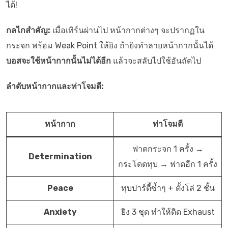
ได้!
กลไกสำคัญ:
เมื่อเทิร์นผ่านไป หน้ากากต่างๆ จะปรากฏใน
กระจก พร้อม Weak Point ให้ยิง ถ้ายิงทำลายหน้ากากนั้นได้
บอสจะใช้หน้ากากนั้นไม่ได้อีก
แล้วจะสลับไปใช้อันถัดไป
ลำดับหน้ากากและท่าโจมตี:
หน้ากาก
ท่าโจมตี
ฟาดกระจก 1 ครั้ง →
Determination
กระโดดทุบ → ฟาดอีก 1 ครั้ง
Peace
ทุบปาร์ตี้ซ้ำๆ + ตั้งโล่ 2 ชั้น
Anxiety
ยิง 3 ชุด ทำให้ติด Exhaust