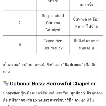
Shard
สองครั้ง
Resplendent
ขึ้นทางลาด อ้อม
2
Chroma
หน้าผาไปซ้าย
Catalyst
Expedition
ขึ้นหิ้งหินสุดทาง
3
Journal 39
พบแคมป์
เก็บครบแล้วกลับมาหาหน้ายักษ์ ตอบ
“Sadness”
เพื่อเปิด
บอส
Optional Boss: Sorrowful Chapelier
Chapelier สู้เหมือนเวอร์ชันปกติ มาพร้อม
ลูกน้อง 2 ตัว
จุดต่าง
คือ
หน้ากากจะสุ่ม Exhaust สมาชิกปาร์ตี้ 1 คน
ทุกเทิร์น