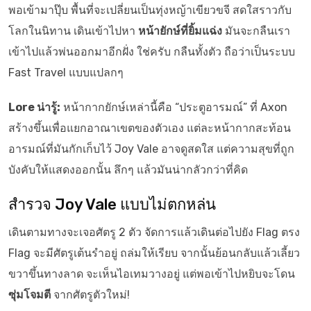
พอเข้ามาปุ๊บ พื้นที่จะเปลี่ยนเป็นทุ่งหญ้าเขียวขจี สดใสราวกับ
โลกในนิทาน เดินเข้าไปหา
หน้ายักษ์ที่ยิ้มแฉ่ง
มันจะกลืนเรา
เข้าไปแล้วพ่นออกมาอีกฝั่ง ใช่ครับ กลืนทั้งตัว ถือว่าเป็นระบบ
Fast Travel แบบแปลกๆ
Lore น่ารู้:
หน้ากากยักษ์เหล่านี้คือ “ประตูอารมณ์” ที่ Axon
สร้างขึ้นเพื่อแยกอาณาเขตของตัวเอง แต่ละหน้ากากสะท้อน
อารมณ์ที่มันกักเก็บไว้ Joy Vale อาจดูสดใส แต่ความสุขที่ถูก
บังคับให้แสดงออกนั้น ลึกๆ แล้วมันน่ากลัวกว่าที่คิด
สำรวจ Joy Vale แบบไม่ตกหล่น
เดินตามทางจะเจอศัตรู 2 ตัว จัดการแล้วเดินต่อไปยัง Flag ตรง
Flag จะมีศัตรูเต้นรำอยู่ ถล่มให้เรียบ จากนั้นย้อนกลับแล้วเลี้ยว
ขวาขึ้นทางลาด จะเห็นไอเทมวางอยู่ แต่พอเข้าไปหยิบจะโดน
ซุ่มโจมตี
จากศัตรูตัวใหม่!