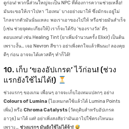
ดูก่อน! พวกนี้ส่วนใหญ่จะเป็น NPC ที่ต้องการความช่วยเหลือ!
มันจะขอให้เราไปหา ‘ไอเทม’ บางอย่างมาให้ ซึ่งมักจะอยู่ไม่
ไกลจากตัวมันนั่นแหละ พอเราเอาของไปให้ หรือช่วยมันสำเร็จ
(เช่น ช่วยจุดตะเกียงให้) เราก็จะได้รับ ‘ของรางวัล’ ดีๆ
ตอบแทน! เช่น Healing Tint (ยาเพิ่มจำนวนครั้ง Elixir) เป็นต้น
เพราะงั้น… เจอ Nevron สีขาว อย่าเพิ่งตกใจแล้วฟันนะ! ลองคุย
ดีๆ ก่อน อาจจะได้เควสดีๆ ทำก็ได้!
10. เก็บ ‘ของอัปเกรด’ ไว้ก่อน! (ช่วง
แรกยังใช้ไม่ได้!)
ช่วงแรกๆ ของเกม เพื่อนๆ อาจจะเก็บไอเทมแปลกๆ อย่าง
Colours of Lumina
(ไอเทมกดใช้แล้วได้ Lumina Points
เพิ่ม) หรือ
Chroma Catalysts
(วัตถุดิบสำหรับอัปเกรด
อาวุธ) มาได้ แต่! อย่าเพิ่งสงสัยว่ามันเอาไปใช้ตรงไหนนะ
เพราะ…
ช่วงแรกๆ มันยังใช้ไม่ได้จ้า!