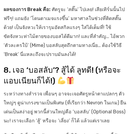
ผลของการ Break คือ:
ศัตรูจะ ‘สตั๊น’ ไปเลย! เสียเทิร์นนั้นไป
ฟรีๆ! แถมยัง ‘โดนดาเมจแรงขึ้น’ มหาศาลในช่วงที่ติดสตั๊น
ด้วย! เป็นจังหวะให้เรารุมอัดสกิลแรงๆ ใส่ได้เต็มที่! ใช้
ขัดจังหวะท่าไม้ตายของบอสได้ดีมาก! และที่สำคัญ… ไอ้พวก
‘ตัวละครใบ้’ (Mime) บอสลับสุดถึกตามทางเนี่ย… ต้องใช้วิธี
‘Break’ นี่แหละถึงจะปราบมันลงได้!
8. เจอ ‘บอสลับ’? สู้ได้ ลูทดี! (หรือจะ
แอบเนียนก็ได้!)
ระหว่างทางสำรวจ เพื่อนๆ อาจจะเจอศัตรูหน้าตาแปลกๆ ตัว
ใหญ่ๆ ดูน่าเกรงขามเป็นพิเศษ (ที่เรียกว่า Nevron ในเกม) ยืน
เด่นเป็นสง่าอยู่ พวกนี้ส่วนใหญ่คือ ‘บอสลับ’ (Optional Boss)
นะ! เราจะเลือก ‘สู้’ หรือจะ ‘เลี่ยง’ ก็ได้ แล้วแต่เราเลย