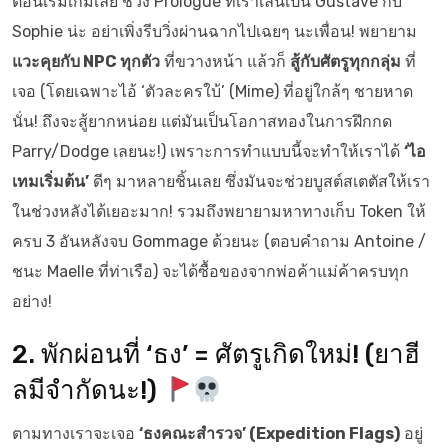
ตอนเริ่มเกมเลย ช่วง Prologue ที่เราเล่นเป็น Gustave กับ
Sophie น่ะ อย่าเพิ่งรีบวิ่งผ่านฉากไปเฉยๆ นะเพื่อน! พยายาม
แวะคุยกับ NPC ทุกตัว
ที่ขวางหน้า แล้วก็
สู้กับศัตรูทุกกลุ่ม
ที่
เจอ (โดยเฉพาะไอ้ ‘ตัวละครใบ้’ (Mime) ที่อยู่ใกล้ๆ ชายหาด
นั่น! ถึงจะสู้ยากหน่อย แต่มันเป็นโอกาสทองในการฝึกกด
Parry/Dodge เลยนะ!) เพราะการทำแบบนี้จะทำให้เราได้
‘ไอ
เทมเริ่มต้น’
ดีๆ มาหลายชิ้นเลย ซึ่งมันจะช่วยบูสต์สเตตัสให้เรา
ในช่วงหลังได้เยอะมาก! รวมถึงพยายามหาทางเก็บ Token ให้
ครบ 3 อันหลังจบ Gommage ด้วยนะ (ตอบคำถาม Antoine /
ชนะ Maelle ที่ท่าเรือ) จะได้ซื้อของจากพ่อค้าแม่ค้าครบทุก
อย่าง!
2. พักผ่อนที่ ‘ธง’ = ศัตรูเกิดใหม่! (ยาฮี
ลมีจำกัดนะ!)
ตามทางเราจะเจอ
‘ธงคณะสำรวจ’ (Expedition Flags)
อยู่