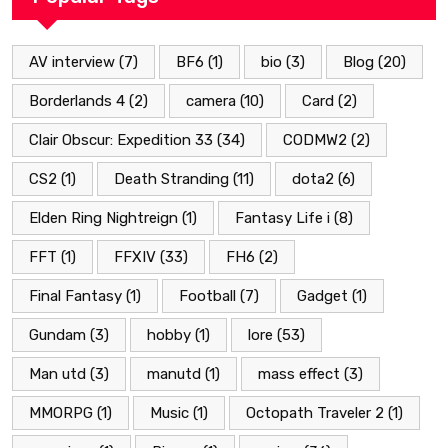
AV interview
(7)
BF6
(1)
bio
(3)
Blog
(20)
Borderlands 4
(2)
camera
(10)
Card
(2)
Clair Obscur: Expedition 33
(34)
CODMW2
(2)
CS2
(1)
Death Stranding
(11)
dota2
(6)
Elden Ring Nightreign
(1)
Fantasy Life i
(8)
FFT
(1)
FFXIV
(33)
FH6
(2)
Final Fantasy
(1)
Football
(7)
Gadget
(1)
Gundam
(3)
hobby
(1)
lore
(53)
Man utd
(3)
manutd
(1)
mass effect
(3)
MMORPG
(1)
Music
(1)
Octopath Traveler 2
(1)