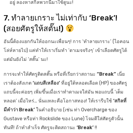
อยู่ ลองหาสกิลพวกนี้มาใช้ดูนะ!
7. ทำลายเกราะ ไม่เท่ากับ ‘Break’!
(สอยศัตรูให้สตั๊น!)
อันนี้ต้องแยกกันให้ออกนะเพื่อนๆ! การ ‘ทำลายเกราะ’ (ไอคอน
โล่ห์หายไป) แค่ทำให้เราเริ่มทำ ‘ดาเมจจริงๆ’ เข้าเลือดศัตรูได้
แต่มันยังไม่ ‘สตั๊น’ นะ!
การจะทำให้ศัตรูติดสตั๊น หรือที่เรียกว่าสถานะ
“Break”
เนี่ย
เราต้องสังเกต
‘แถบสีเหลือง’
ที่อยู่ใต้หลอดเลือด (HP) ของศัตรู
แถบนี้จะค่อยๆ เพิ่มขึ้นเมื่อเราทำดาเมจใส่มัน พอแถบนี้ ‘เต็ม
หลอด’ เมื่อไหร่… นั่นแหละคือโอกาสทอง! ให้เรารีบใช้
‘สกิลที่
มีคำว่า Break’
ในคำอธิบาย (เช่น ท่า Overcharge ของ
Gustave หรือท่า Rockslide ของ Lune) โจมตีใส่ศัตรูตัวนั้น
ทันที! ถ้าทำสำเร็จ ศัตรูจะติดสถานะ
‘Break’
!!