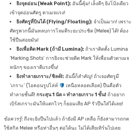
ยิงจุดอ่อน (Weak Point):
อันนี้คุ้ม! เล็งดีๆ ยิงโป้งเดียว
เข้าจุดอ่อนศัตรู ดาเมจแรง!
ยิงศัตรูที่บินได้ (Flying/Floating):
จำเป็นมาก! เพราะ
ศัตรูพวกนี้มันหลบการโจมตีระยะประชิด (Melee) ได้! ต้อง
ใช้ปืนสอยมัน!
ยิงเพื่อติด Mark (ถ้ามี Lumina):
ถ้าเราติดตั้ง Lumina
‘Marking Shots’ การยิงจะช่วยติด Mark ให้เพื่อนตัวดาเมจ
หนักๆ ของเราตีแรงขึ้น!
ยิงทำลายเกราะ/ชิลด์!:
อันนี้ก็สำคัญ! ถ้าเจอศัตรูมี
‘เกราะ’ (ไอคอนรูปโล่ห์
เหนือหลอดเลือด) ปืนคือตัว
ทำลายชั้นดี!
กระสุน 1 นัด = ทำลายเกราะ 1 ขั้น!
ถ้าอยาก
เบิร์สเกราะมันให้แตกไวๆ ก็ยอมเสีย AP รัวปืนใส่ได้เลย!
ข้อควรรู้:
ถึงจะยิงปืนไปแล้ว ถ้ายังมี AP เหลือ ก็ยังสามารถกด
ใช้สกิล Melee หรือท่าอื่นๆ ต่อได้นะ ไม่ได้เสียเทิร์นไปเลย