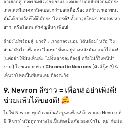
ถ้าเลือกสู้: ก็เตรียมตัวเจอของแข็งได้เลย! บอสลับพวกนี้มักจะ
เก่งและมีแมคคานิคเยอะกว่าบอสเนื้อเรื่อง แต่ถ้าเราเอาชนะ
มันได้ รางวัลที่ได้ก็มักจะ ‘โคตรดี’! ทั้งอาวุธใหม่ๆ, Pictos หา
ยาก, หรือไอเทมสำคัญอื่นๆ เพียบ!
ถ้ายังไม่พร้อมสู้: บางที… เราอาจจะแอบ ‘เดินอ้อม’ หรือ ‘วิ่ง
ผ่าน’ มันไป เพื่อเก็บ ‘ไอเทม’ ที่ตกอยู่ข้างหลังมันก่อนก็ได้นะ!
(แต่อย่าให้มันเห็นล่ะ! ไม่งั้นอาจจะต้องสู้ หรือไม่ก็วิ่งหนีป่า
ราบ!) โดยเฉพาะพวก
Chromatic Nevrons
(ตัวสีรุ้งๆ?) นี่
เห็นว่าโหดเป็นพิเศษเลย ต้องระวัง!
9. Nevron สีขาว = เพื่อน! อย่าเพิ่งตี!
ช่วยแล้วได้ของดี!
ไม่ใช่ Nevron ทุกตัวจะเป็นศัตรูนะเพื่อน! ถ้าเราเจอ Nevron ที่
มี ‘สีขาว’ หรือดูท่าทางไม่เป็นพิษเป็นภัย ลองเข้าไป ‘คุย’ กับมัน