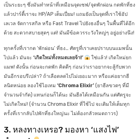
เป็นระยะๆ ซึ่งมันทำหน้าที่เหมือนจุดเซฟ/จุดพักผ่อน กดพักที่ธง
แล้วปาร์ตี้เราจะ HP/AP เต็มเปี่ยม! แถมยังเป็นจุดที่เราใช้อัป
เลเวล จัดการสกิล หรือ Fast Travel ไปยังธงอื่นๆ ในพื้นที่ได้อีก
ด้วย สะดวกสบายสุดๆ แต่! มันมีข้อควรระวังใหญ่ๆ อยู่อย่างนึง!
ทุกครั้งที่เรากด ‘พักผ่อน’ ที่ธง… ศัตรูที่เราเคยปราบบนแมพนั้น
ไปแล้ว มันจะ
‘เกิดใหม่ทั้งหมดเลยจ้า!’
ใช่แล้ว! เกิดใหม่ยก
แมพ! ดังนั้น ก่อนจะกดพัก คิดดีๆ ก่อนว่าเราอยากจะสู้กับพวก
มันอีกรอบรึเปล่า? ถ้าเลือดลดไปไม่เยอะมาก หรือแค่อยากฮี
ลนิดหน่อย ลองใช้ไอเทม
‘Chroma Elixir’
(ยาฮีลขวดๆ ที่มี
จำนวนจำกัด) แทนก่อนก็ได้นะ มันฮีลได้เหมือนกัน แต่ศัตรูจะ
ไม่เกิดใหม่! (จำนวน Chroma Elixir ที่ใช้ไป จะเติมให้เต็มทุก
ครั้งที่เรากลับไปพักที่ธงใหญ่นะ ไม่ต้องกลัวหมดถาวร)
3. หลงทางเหรอ? มองหา ‘แสงไฟ’