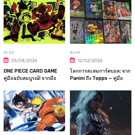
ทุกแห่งในญี่ปุ่น
ถึงเมต้าระดับโปร
BLOG
BLOG
05/04/2026
12/02/2026
ONE PIECE CARD GAME
โลกการสะสมการ์ดบอล: จาก
คู่มือฉบับสมบูรณ์! จากมือ
Panini ถึง Topps — คู่มือ
ใหม่สู่ราชาโจรสลัดแห่ง
ฉบับเต็มที่เกมเมอร์ต้องอ่าน!
วงการการ์ด