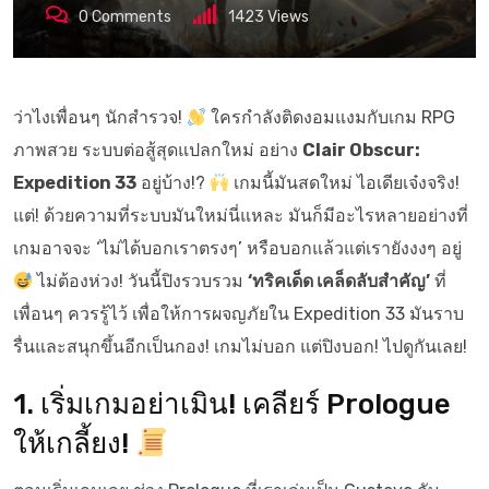
0
Comments
1423
Views
ว่าไงเพื่อนๆ นักสำรวจ!
ใครกำลังติดงอมแงมกับเกม RPG
ภาพสวย ระบบต่อสู้สุดแปลกใหม่ อย่าง
Clair Obscur:
Expedition 33
อยู่บ้าง!?
เกมนี้มันสดใหม่ ไอเดียเจ๋งจริง!
แต่! ด้วยความที่ระบบมันใหม่นี่แหละ มันก็มีอะไรหลายอย่างที่
เกมอาจจะ ‘ไม่ได้บอกเราตรงๆ’ หรือบอกแล้วแต่เรายังงงๆ อยู่
ไม่ต้องห่วง! วันนี้ปิงรวบรวม
‘ทริคเด็ด เคล็ดลับสำคัญ’
ที่
เพื่อนๆ ควรรู้ไว้ เพื่อให้การผจญภัยใน Expedition 33 มันราบ
รื่นและสนุกขึ้นอีกเป็นกอง! เกมไม่บอก แต่ปิงบอก! ไปดูกันเลย!
1. เริ่มเกมอย่าเมิน! เคลียร์ Prologue
ให้เกลี้ยง!