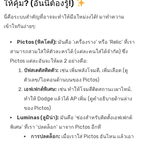
ให้คุ้ม? (อันนี้ต้องรู้!)
นี่คือระบบสำคัญที่อาจจะทำให้มือใหม่งงได้! มาทำความ
เข้าใจกันง่ายๆ:
Pictos (พิคโตส์):
มันคือ ‘เครื่องราง’ หรือ ‘Relic’ ที่เรา
สามารถสวมใส่ให้ตัวละครได้ (แต่ละคนใส่ได้จำกัด) ซึ่ง
Pictos แต่ละอันจะให้ผล 2 อย่างคือ:
บัฟสเตตัสติดตัว:
เช่น เพิ่มพลังโจมตี, เพิ่มเลือด (ดู
ตัวเลข/ไอคอนด้านบนของ Pictos)
เอฟเฟกต์พิเศษ:
เช่น ทำให้โจมตีติดสถานะเผาไหม้,
ทำให้ Dodge แล้วได้ AP เพิ่ม (ดูคำอธิบายด้านล่าง
ของ Pictos)
Luminas (ลูมิน่า):
มันคือ ‘ช่องสำหรับติดตั้งเอฟเฟกต์
พิเศษ’ ที่เรา ‘ปลดล็อก’ มาจาก Pictos อีกที
การปลดล็อก:
เมื่อเราใส่ Pictos อันไหน แล้วเอา