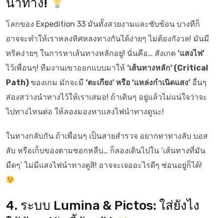
นำทาง!
โลกของ Expedition 33 มันทั้งสวยงามและซับซ้อน บางทีก็
อาจจะทำให้เราหลงทิศหลงทางกันได้ง่ายๆ ไม่ต้องกังวล! มันมี
ทริคง่ายๆ ในการหาเส้นทางหลักอยู่! นั่นคือ… สังเกต
‘แสงไฟ’
ไว้เพื่อนๆ! ทีมงานเขาออกแบบมาให้
‘เส้นทางหลัก’ (Critical
Path)
ของเกม มักจะมี
‘ตะเกียง’ หรือ ‘แหล่งกำเนิดแสง’
อื่นๆ
ส่องสว่างนำทางไว้ให้เราเสมอ! ถ้าเดินๆ อยู่แล้วไม่แน่ใจว่าจะ
ไปทางไหนต่อ ให้ลองมองหาแสงไฟนำทางดูนะ!
ในทางกลับกัน ถ้าเพื่อนๆ เป็นสายสำรวจ อยากหาทางลับ บอส
ลับ หรือเก็บของตามซอกหลืบ… ก็ลองเดินไปใน ‘เส้นทางที่มัน
มืดๆ’ ไม่มีแสงไฟนำทางดูสิ! อาจจะเจออะไรดีๆ ซ่อนอยู่ก็ได้!
4. ระบบ Lumina & Pictos: ใส่ยังไง