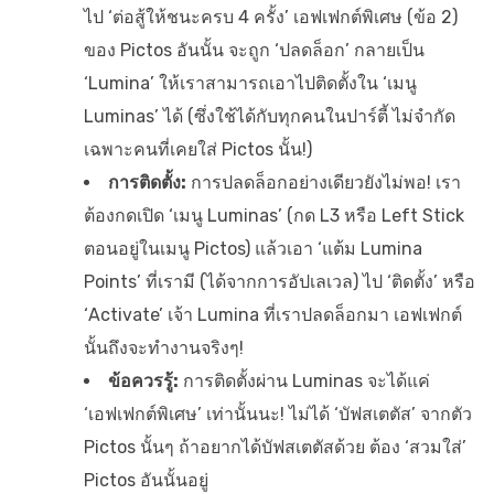
ไป ‘ต่อสู้ให้ชนะครบ 4 ครั้ง’ เอฟเฟกต์พิเศษ (ข้อ 2)
ของ Pictos อันนั้น จะถูก ‘ปลดล็อก’ กลายเป็น
‘Lumina’ ให้เราสามารถเอาไปติดตั้งใน ‘เมนู
Luminas’ ได้ (ซึ่งใช้ได้กับทุกคนในปาร์ตี้ ไม่จำกัด
เฉพาะคนที่เคยใส่ Pictos นั้น!)
การติดตั้ง:
การปลดล็อกอย่างเดียวยังไม่พอ! เรา
ต้องกดเปิด ‘เมนู Luminas’ (กด L3 หรือ Left Stick
ตอนอยู่ในเมนู Pictos) แล้วเอา ‘แต้ม Lumina
Points’ ที่เรามี (ได้จากการอัปเลเวล) ไป ‘ติดตั้ง’ หรือ
‘Activate’ เจ้า Lumina ที่เราปลดล็อกมา เอฟเฟกต์
นั้นถึงจะทำงานจริงๆ!
ข้อควรรู้:
การติดตั้งผ่าน Luminas จะได้แค่
‘เอฟเฟกต์พิเศษ’ เท่านั้นนะ! ไม่ได้ ‘บัฟสเตตัส’ จากตัว
Pictos นั้นๆ ถ้าอยากได้บัฟสเตตัสด้วย ต้อง ‘สวมใส่’
Pictos อันนั้นอยู่