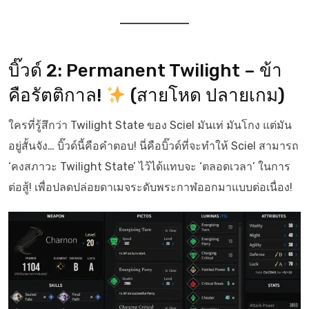
บิ๊วด์ 2: Permanent Twilight – ข้า
คือรัตติกาล!
(สายโหด ปลายเกม)
ใครที่รู้สึกว่า Twilight State ของ Sciel มันเท่ มันโกง แต่มัน
อยู่สั้นจัง… บิ๊วด์นี้คือคำตอบ! นี่คือบิ๊วด์ที่จะทำให้ Sciel สามารถ
‘คงสภาวะ Twilight State’ ไว้ได้แทบจะ ‘ตลอดเวลา’ ในการ
ต่อสู้! เพื่อปลดปล่อยดาเมจระดับพระกาฬออกมาแบบต่อเนื่อง!