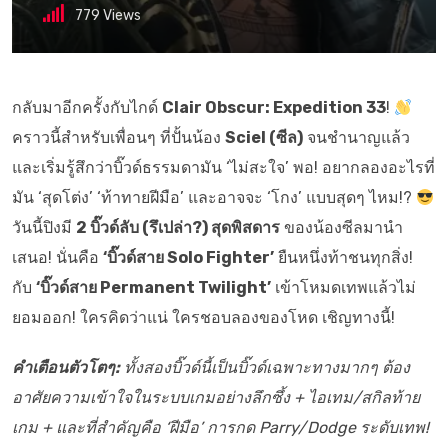
779
Views
กลับมาอีกครั้งกับไกด์
Clair Obscur: Expedition 33
!
คราวนี้สำหรับเพื่อนๆ ที่ปั้นน้อง
Sciel (ซีล)
จนชำนาญแล้ว
และเริ่มรู้สึกว่าบิ๊วด์ธรรมดามัน ‘ไม่สะใจ’ พอ! อยากลองอะไรที่
มัน ‘สุดโต่ง’ ‘ท้าทายฝีมือ’ และอาจจะ ‘โกง’ แบบสุดๆ ไหม!?
วันนี้ปิงมี
2 บิ๊วด์ลับ (รึเปล่า?) สุดพิสดาร
ของน้องซีลมานำ
เสนอ! นั่นคือ
‘บิ๊วด์สาย Solo Fighter’
ยืนหนึ่งท้าชนทุกสิ่ง!
กับ
‘บิ๊วด์สาย Permanent Twilight’
เข้าโหมดเทพแล้วไม่
ยอมออก! ใครคิดว่าแน่ ใครชอบลองของโหด เชิญทางนี้!
คำเตือนตัวโตๆ:
ทั้งสองบิ๊วด์นี้เป็นบิ๊วด์เฉพาะทางมากๆ ต้อง
อาศัยความเข้าใจในระบบเกมอย่างลึกซึ้ง + ไอเทม/สกิลท้าย
เกม + และที่สำคัญคือ ‘ฝีมือ’ การกด Parry/Dodge ระดับเทพ!