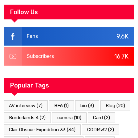
Walkthrough
Follow Us
9.6K
Fans
16.7K
Subscribers
Popular Tags
AV interview
(7)
BF6
(1)
bio
(3)
Blog
(20)
Borderlands 4
(2)
camera
(10)
Card
(2)
Clair Obscur: Expedition 33
(34)
CODMW2
(2)