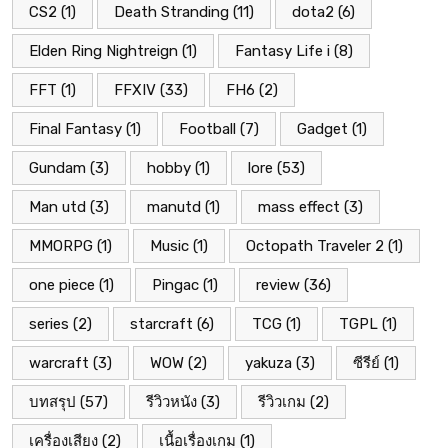
CS2
(1)
Death Stranding
(11)
dota2
(6)
Elden Ring Nightreign
(1)
Fantasy Life i
(8)
FFT
(1)
FFXIV
(33)
FH6
(2)
Final Fantasy
(1)
Football
(7)
Gadget
(1)
Gundam
(3)
hobby
(1)
lore
(53)
Man utd
(3)
manutd
(1)
mass effect
(3)
MMORPG
(1)
Music
(1)
Octopath Traveler 2
(1)
one piece
(1)
Pingac
(1)
review
(36)
series
(2)
starcraft
(6)
TCG
(1)
TGPL
(1)
warcraft
(3)
WOW
(2)
yakuza
(3)
ซีรีย์
(1)
บทสรุป
(57)
รีวิวหนัง
(3)
รีวิวเกม
(2)
เครื่องเสียง
(2)
เนื้อเรื่องเกม
(1)