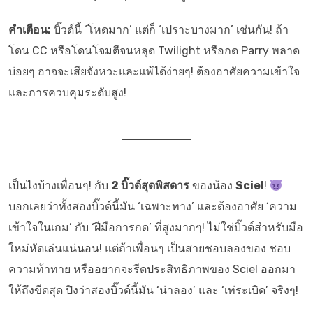
คำเตือน:
บิ๊วด์นี้ ‘โหดมาก’ แต่ก็ ‘เปราะบางมาก’ เช่นกัน! ถ้า
โดน CC หรือโดนโจมตีจนหลุด Twilight หรือกด Parry พลาด
บ่อยๆ อาจจะเสียจังหวะและแพ้ได้ง่ายๆ! ต้องอาศัยความเข้าใจ
และการควบคุมระดับสูง!
เป็นไงบ้างเพื่อนๆ! กับ
2 บิ๊วด์สุดพิสดาร
ของน้อง
Sciel
!
บอกเลยว่าทั้งสองบิ๊วด์นี้มัน ‘เฉพาะทาง’ และต้องอาศัย ‘ความ
เข้าใจในเกม’ กับ ‘ฝีมือการกด’ ที่สูงมากๆ! ไม่ใช่บิ๊วด์สำหรับมือ
ใหม่หัดเล่นแน่นอน! แต่ถ้าเพื่อนๆ เป็นสายชอบลองของ ชอบ
ความท้าทาย หรืออยากจะรีดประสิทธิภาพของ Sciel ออกมา
ให้ถึงขีดสุด ปิงว่าสองบิ๊วด์นี้มัน ‘น่าลอง’ และ ‘เท่ระเบิด’ จริงๆ!