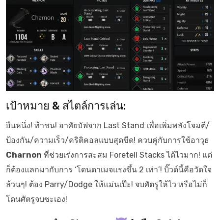
เป้าหมาย & สไตล์การเล่น:
ยืนหนึ่ง! ท้าชน! อาศัยบัฟจาก Last Stand เพื่อเพิ่มพลังโจมตี/
ป้องกัน/ความเร็ว/คริติคอลแบบสุดขีด! ควบคู่กับการใช้อาวุธ
Charnon
ที่ช่วยเร่งการสะสม Foretell Stacks ได้ไวมาก! แต่
ก็ต้องแลกมากับการ ‘โดนดาเมจแรงขึ้น 2 เท่า’! บิ๊วด์นี้คือวัดใจ
ล้วนๆ! ต้อง Parry/Dodge ให้แม่นเป๊ะ! จบศัตรูให้ไว หรือไม่ก็
โดนศัตรูจบซะเอง!