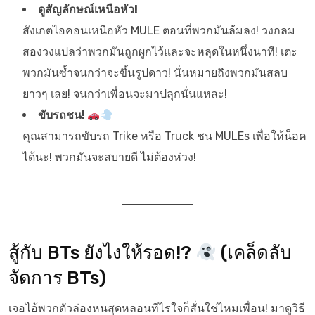
ดูสัญลักษณ์เหนือหัว!
สังเกตไอคอนเหนือหัว MULE ตอนที่พวกมันล้มลง! วงกลม
สองวงแปลว่าพวกมันถูกผูกไว้และจะหลุดในหนึ่งนาที! เตะ
พวกมันซ้ำจนกว่าจะขึ้นรูปดาว! นั่นหมายถึงพวกมันสลบ
ยาวๆ เลย! จนกว่าเพื่อนจะมาปลุกนั่นแหละ!
ขับรถชน!
คุณสามารถขับรถ Trike หรือ Truck ชน MULEs เพื่อให้น็อค
ได้นะ! พวกมันจะสบายดี ไม่ต้องห่วง!
สู้กับ BTs ยังไงให้รอด!?
(เคล็ดลับ
จัดการ BTs)
เจอไอ้พวกตัวล่องหนสุดหลอนทีไรใจก็สั่นใช่ไหมเพื่อน! มาดูวิธี