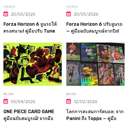
บทสรุป
บทสรุป
20/05/2026
20/05/2026
Forza Horizon 6 จูนรถให้
Forza Horizon 6 ปรับจูนรถ
ตรงสนาม! คู่มือปรับ Tune
— คู่มือฉบับสมบูรณ์จากปิง!
ตามประเภทแข่งและภูมิภาค
Tuning Guide ตั้งแต่เริ่มจน
ทุกแห่งในญี่ปุ่น
ถึงเมต้าระดับโปร
BLOG
BLOG
05/04/2026
12/02/2026
ONE PIECE CARD GAME
โลกการสะสมการ์ดบอล: จาก
คู่มือฉบับสมบูรณ์! จากมือ
Panini ถึง Topps — คู่มือ
ใหม่สู่ราชาโจรสลัดแห่ง
ฉบับเต็มที่เกมเมอร์ต้องอ่าน!