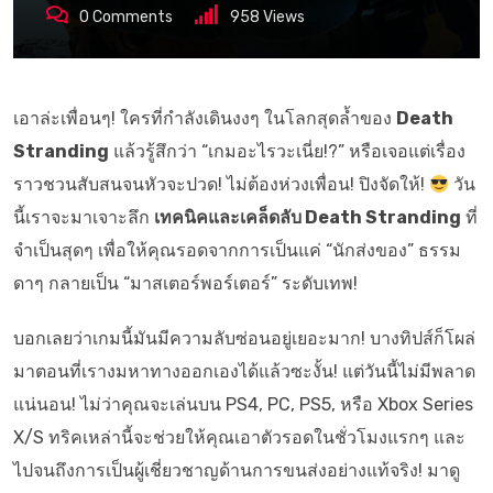
0
Comments
958
Views
เอาล่ะเพื่อนๆ! ใครที่กำลังเดินงงๆ ในโลกสุดล้ำของ
Death
Stranding
แล้วรู้สึกว่า “เกมอะไรวะเนี่ย!?” หรือเจอแต่เรื่อง
ราวชวนสับสนจนหัวจะปวด! ไม่ต้องห่วงเพื่อน! ปิงจัดให้!
วัน
นี้เราจะมาเจาะลึก
เทคนิคและเคล็ดลับ Death Stranding
ที่
จำเป็นสุดๆ เพื่อให้คุณรอดจากการเป็นแค่ “นักส่งของ” ธรรม
ดาๆ กลายเป็น “มาสเตอร์พอร์เตอร์” ระดับเทพ!
บอกเลยว่าเกมนี้มันมีความลับซ่อนอยู่เยอะมาก! บางทิปส์ก็โผล่
มาตอนที่เรางมหาทางออกเองได้แล้วซะงั้น! แต่วันนี้ไม่มีพลาด
แน่นอน! ไม่ว่าคุณจะเล่นบน PS4, PC, PS5, หรือ Xbox Series
X/S ทริคเหล่านี้จะช่วยให้คุณเอาตัวรอดในชั่วโมงแรกๆ และ
ไปจนถึงการเป็นผู้เชี่ยวชาญด้านการขนส่งอย่างแท้จริง! มาดู