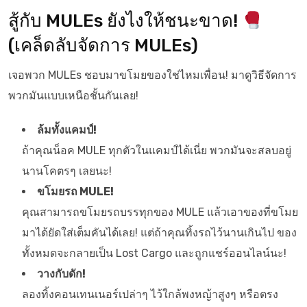
สู้กับ MULEs ยังไงให้ชนะขาด!
(เคล็ดลับจัดการ MULEs)
เจอพวก MULEs ชอบมาขโมยของใช่ไหมเพื่อน! มาดูวิธีจัดการ
พวกมันแบบเหนือชั้นกันเลย!
ล้มทั้งแคมป์!
ถ้าคุณน็อค MULE ทุกตัวในแคมป์ได้เนี่ย พวกมันจะสลบอยู่
นานโคตรๆ เลยนะ!
ขโมยรถ MULE!
คุณสามารถขโมยรถบรรทุกของ MULE แล้วเอาของที่ขโมย
มาได้ยัดใส่เต็มคันได้เลย! แต่ถ้าคุณทิ้งรถไว้นานเกินไป ของ
ทั้งหมดจะกลายเป็น Lost Cargo และถูกแชร์ออนไลน์นะ!
วางกับดัก!
ลองทิ้งคอนเทนเนอร์เปล่าๆ ไว้ใกล้พงหญ้าสูงๆ หรือตรง