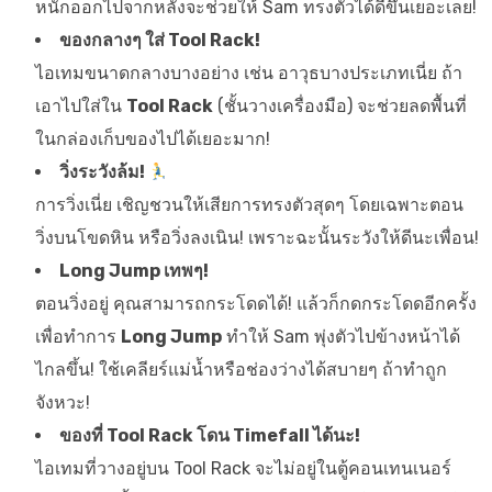
หนักออกไปจากหลังจะช่วยให้ Sam ทรงตัวได้ดีขึ้นเยอะเลย!
ของกลางๆ ใส่ Tool Rack!
ไอเทมขนาดกลางบางอย่าง เช่น อาวุธบางประเภทเนี่ย ถ้า
เอาไปใส่ใน
Tool Rack
(ชั้นวางเครื่องมือ) จะช่วยลดพื้นที่
ในกล่องเก็บของไปได้เยอะมาก!
วิ่งระวังล้ม!
การวิ่งเนี่ย เชิญชวนให้เสียการทรงตัวสุดๆ โดยเฉพาะตอน
วิ่งบนโขดหิน หรือวิ่งลงเนิน! เพราะฉะนั้นระวังให้ดีนะเพื่อน!
Long Jump เทพๆ!
ตอนวิ่งอยู่ คุณสามารถกระโดดได้! แล้วก็กดกระโดดอีกครั้ง
เพื่อทำการ
Long Jump
ทำให้ Sam พุ่งตัวไปข้างหน้าได้
ไกลขึ้น! ใช้เคลียร์แม่น้ำหรือช่องว่างได้สบายๆ ถ้าทำถูก
จังหวะ!
ของที่ Tool Rack โดน Timefall ได้นะ!
ไอเทมที่วางอยู่บน Tool Rack จะไม่อยู่ในตู้คอนเทนเนอร์