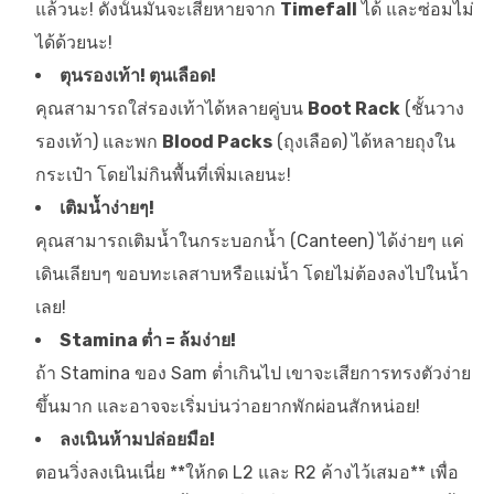
แล้วนะ! ดังนั้นมันจะเสียหายจาก
Timefall
ได้ และซ่อมไม่
ได้ด้วยนะ!
ตุนรองเท้า! ตุนเลือด!
คุณสามารถใส่รองเท้าได้หลายคู่บน
Boot Rack
(ชั้นวาง
รองเท้า) และพก
Blood Packs
(ถุงเลือด) ได้หลายถุงใน
กระเป๋า โดยไม่กินพื้นที่เพิ่มเลยนะ!
เติมน้ำง่ายๆ!
คุณสามารถเติมน้ำในกระบอกน้ำ (Canteen) ได้ง่ายๆ แค่
เดินเลียบๆ ขอบทะเลสาบหรือแม่น้ำ โดยไม่ต้องลงไปในน้ำ
เลย!
Stamina ต่ำ = ล้มง่าย!
ถ้า Stamina ของ Sam ต่ำเกินไป เขาจะเสียการทรงตัวง่าย
ขึ้นมาก และอาจจะเริ่มบ่นว่าอยากพักผ่อนสักหน่อย!
ลงเนินห้ามปล่อยมือ!
ตอนวิ่งลงเนินเนี่ย **ให้กด L2 และ R2 ค้างไว้เสมอ** เพื่อ