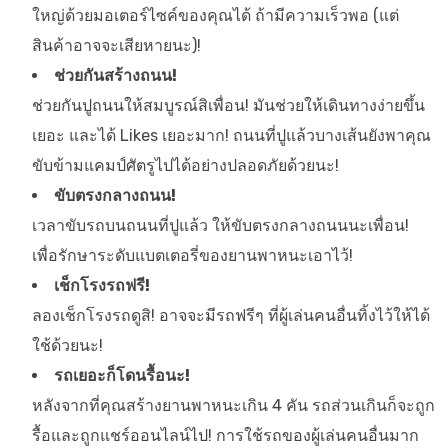
ใหญ่ด้วยมอเตอร์ไซค์ของคุณได้ ถ้ามีความเร็วพอ (แต่
สินค้าอาจจะเสียหายนะ)!
ช่วยกันสร้างถนน!
ช่วยกันปูถนนให้สมบูรณ์สิเพื่อน! มันช่วยให้เดินทางง่ายขึ้น
เยอะ และได้ Likes เยอะมาก! ถนนที่ปูแล้วบางเส้นยังพาคุณ
ขับข้ามแคมป์ศัตรูไปได้อย่างปลอดภัยด้วยนะ!
ขับตรงกลางถนน!
เวลาขับรถบนถนนที่ปูแล้ว ให้ขับตรงกลางถนนนะเพื่อน!
เพื่อรักษาระดับแบตเตอรี่ของยานพาหนะเอาไว้!
เช็กโรงรถฟรี!
ลองเช็กโรงรถดูสิ! อาจจะมีรถฟรีๆ ที่ผู้เล่นคนอื่นทิ้งไว้ให้ได้
ใช้ด้วยนะ!
รถเยอะก็โดนรื้อนะ!
หลังจากที่คุณสร้างยานพาหนะเกิน 4 คัน รถส่วนเกินก็จะถูก
รื้อและถูกแชร์ออนไลน์ไป! การใช้รถของผู้เล่นคนอื่นมาก