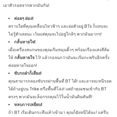
เอาตัวรอดจากพวกมันกัน!
ค่อยๆ ย่อง!
ตราบใดที่คุณเคลื่อนไหวช้าๆ และย่อตัวอยู่ BTs ก็แทบจะ
ไม่รู้ตัวเลยนะ เว้นแต่คุณจะไปอยู่ใกล้ๆ พวกมันมากๆ!
กลั้นหายใจ!
เมื่อเครื่องสแกนของคุณเริ่มหมุนติ้วๆ พร้อมเรืองแสงสีส้ม
ให้
กลั้นหายใจ
ไว้! แล้วรอจนกว่ามันจะเริ่มกะพริบอีกครั้ง
ค่อยหายใจออก!
ขับรถฝ่าก็เสี่ยง!
คุณสามารถลองขับรถผ่านพื้นที่ BT ได้! และอาจจะหนีรอด
ได้ถ้าอยู่บน Trike หรือพื้นที่โล่ง! แต่ถ้าคุณชนเข้ากับ BT
ตรงๆ พวกมันจะล็อกรถคุณไว้ในน้ำมันดินทันที!
หลบการเหยียบ!
ถ้า BT เริ่มเดินกระทืบเท้าเข้ามา คุณก็ยังหนีได้นะ! แค่รีบ