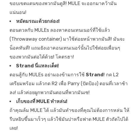
ขอบเขตแดนของพวกมันดูสิ! MULE จะออกมาคว้ามัน
แน่นอน!
หมัดมรณะด้วยกล่อง!
ตอนดวลกับ MULEs ลองหาคอนเทนเนอร์ที่ใช้แล้ว
(Throwaway container) มาใช้ต่อยหน้าพวกมันสิ! มันจะ
น็อคทันที! แถมยังเอาคอนเทนเนอร์นั้นไปใช้ต่อยเพื่อนๆ
ของพวกมันต่อได้ด้วย! โคตรฮา!
Strand นี่แหละเด็ด!
ตอนสู้กับ MULEs อย่ามองข้ามการใช้
Strand
! กด L2
เตรียมพร้อม แล้วกด R2 เพื่อ Parry (ปัดป้อง) ตอนที่เวลาช้า
ลง! แล้วค่อยผูกพวกมันตอนที่พวกมันเซ!
เก็บของที่ MULE ทำหล่น!
ถ้าคุณล้ม MULE ได้ แล้วมันทำของที่คุณไม่ต้องการหล่น ให้
รีบหยิบขึ้นมาเร็วๆ แล้วใช้มันปาหรือฟาด MULE ตัวถัดไปได้
เลย!