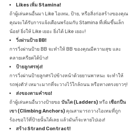
Likes เพิ่ม Stamina!
ถ้าผู้เล่นคนอื่นมา Like ไอเทม, ป้าย, หรือสิ่งก่อสร้างของคุณ
คุณจะได้รับการแจ้งเตือนพร้อมกับ Stamina ที่เพิ่มขึ้นเล็ก
น้อย! ยิ่งให้ Like เยอะ ยิ่งได้ Like เยอะ!
วิ่งผ่านป้าย BB!
การวิ่งผ่านป้าย BB จะทำให้ BB ของคุณมีความสุข และ
คลายเครียดได้บ้าง!
ป้ายลูกศรพุ่ง!
การวิ่งผ่านป้ายลูกศรไปข้างหน้าด้วยยานพาหนะ จะทำให้
รถพุ่งตัว! เหมาะมากที่จะวางไว้ใกล้ถนน หรือทางตรงยาวๆ!
ส่งของตามคำขอ!
ถ้าผู้เล่นคนอื่นวางป้ายขอ
บันได (Ladders)
หรือ
เชือกปีน
เขา (Climbing Anchors)
คุณสามารถวางไอเทมที่ถูก
ร้องขอไว้ที่ป้ายนั้นได้เลย แล้วมันก็จะหายไปเอง!
สร้าง Strand Contract!