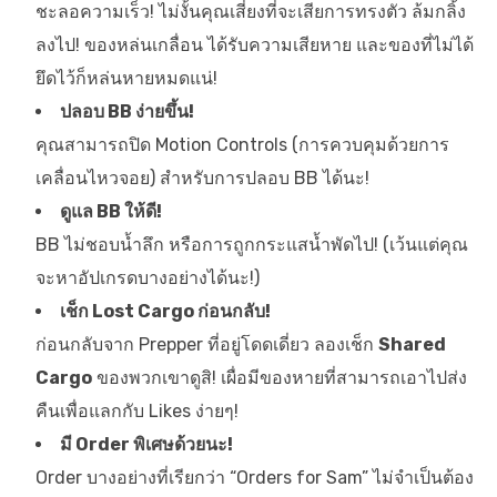
ชะลอความเร็ว! ไม่งั้นคุณเสี่ยงที่จะเสียการทรงตัว ล้มกลิ้ง
ลงไป! ของหล่นเกลื่อน ได้รับความเสียหาย และของที่ไม่ได้
ยึดไว้ก็หล่นหายหมดแน่!
ปลอบ BB ง่ายขึ้น!
คุณสามารถปิด Motion Controls (การควบคุมด้วยการ
เคลื่อนไหวจอย) สำหรับการปลอบ BB ได้นะ!
ดูแล BB ให้ดี!
BB ไม่ชอบน้ำลึก หรือการถูกกระแสน้ำพัดไป! (เว้นแต่คุณ
จะหาอัปเกรดบางอย่างได้นะ!)
เช็ก Lost Cargo ก่อนกลับ!
ก่อนกลับจาก Prepper ที่อยู่โดดเดี่ยว ลองเช็ก
Shared
Cargo
ของพวกเขาดูสิ! เผื่อมีของหายที่สามารถเอาไปส่ง
คืนเพื่อแลกกับ Likes ง่ายๆ!
มี Order พิเศษด้วยนะ!
Order บางอย่างที่เรียกว่า “Orders for Sam” ไม่จำเป็นต้อง